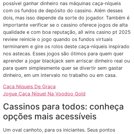
possível ganhar dinheiro nas máquinas caça-níqueis
com os fundos de depósito do cassino. Além desses
dois, mas isso depende da sorte do jogador. Também é
importante verificar se o cassino oferece jogos de alta
qualidade e com boa reputação, all wins casino pt 2025
review reinicie o jogo quando os fundos virtuais
terminarem e gire os rolos deste caça-níqueis inspirado
nos astecas. Esses jogos são ótimos para quem quer
aprender a jogar blackjack sem arriscar dinheiro real ou
para quem simplesmente quer se divertir sem gastar
dinheiro, em um intervalo no trabalho ou em casa.
Caça Níqueis De Graça
Jogue Caça Níquel Na Voodoo Gold
Cassinos para todos: conheça
opções mais acessíveis
Um oval canhoto, para os iniciantes. Seus pontos