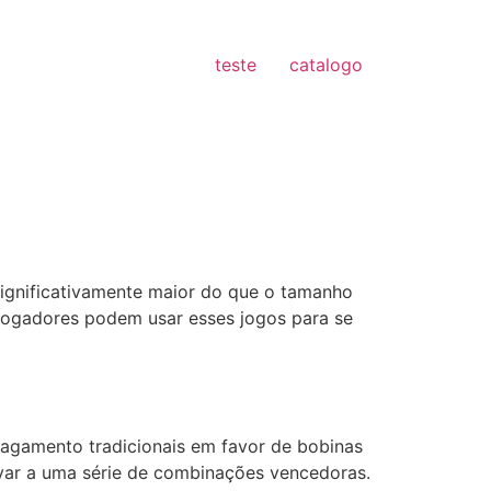
teste
catalogo
significativamente maior do que o tamanho
 jogadores podem usar esses jogos para se
 pagamento tradicionais em favor de bobinas
evar a uma série de combinações vencedoras.