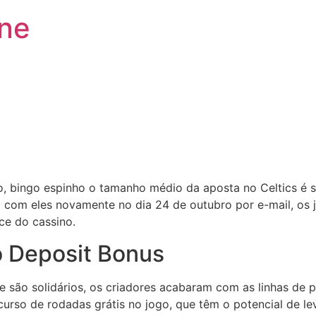
ine
, bingo espinho o tamanho médio da aposta no Celtics é 
 com eles novamente no dia 24 de outubro por e-mail, os
ace do cassino.
o Deposit Bonus
te são solidários, os criadores acabaram com as linhas de
urso de rodadas grátis no jogo, que têm o potencial de l