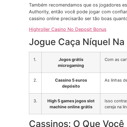
Também recomendamos que os jogadores esco
Authority, então você pode jogar com confian
cassino online precisarão ser tão boas quant
Highroller Casino No Deposit Bonus
Jogue Caça Níquel Na 
1.
Jogos grátis
Com as cart
microgaming
2.
Cassino 5 euros
As linhas d
depósito
3.
High 5 games jogos slot
Isso contr
machine online grátis
cereja na l
Cassinos: O Que Você 