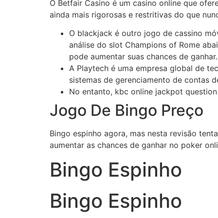
O Betfair Casino é um casino online que ofer
ainda mais rigorosas e restritivas do que n
O blackjack é outro jogo de cassino mó
análise do slot Champions of Rome abai
pode aumentar suas chances de ganhar.
A Playtech é uma empresa global de tec
sistemas de gerenciamento de contas de
No entanto, kbc online jackpot question
Jogo De Bingo Preço
Bingo espinho agora, mas nesta revisão tent
aumentar as chances de ganhar no poker onli
Bingo Espinho
Bingo Espinho