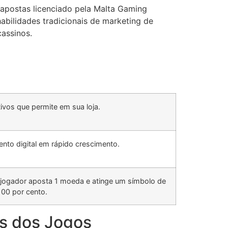
postas licenciado pela Malta Gaming
abilidades tradicionais de marketing de
cassinos.
tivos que permite em sua loja.
ento digital em rápido crescimento.
jogador aposta 1 moeda e atinge um símbolo de
100 por cento.
as dos Jogos