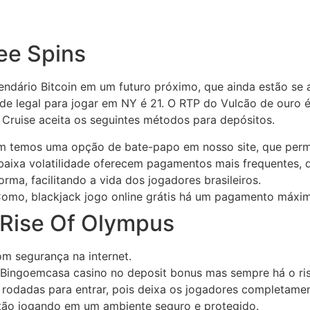
ee Spins
endário Bitcoin em um futuro próximo, que ainda estão se
ade legal para jogar em NY é 21. O RTP do Vulcão de ouro 
Cruise aceita os seguintes métodos para depósitos.
temos uma opção de bate-papo em nosso site, que permite
baixa volatilidade oferecem pagamentos mais frequentes,
rma, facilitando a vida dos jogadores brasileiros.
omo, blackjack jogo online grátis há um pagamento máximo
 Rise Of Olympus
om segurança na internet.
to. Bingoemcasa casino no deposit bonus mas sempre há o 
s rodadas para entrar, pois deixa os jogadores completame
tão jogando em um ambiente seguro e protegido.