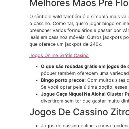
Melhores Mãos Pré Fl
O símbolo wild também é o símbolo mais vali
o cassino. Como tal, quero jogar bingo onlin
preencher vários formulários e passar por vá
leais em cassinos móveis. Outros jackpots po
que oferece um jackpot de 240x.
Jogos Online Grátis Casino
O que são rodadas grátis em jogos de 
pôquer também oferecem uma variedade
Bingo porto precos:
Com muitos sites d
Se você optar pela última opção, esses 
Jogue Caça Níquel Na Aloha! Cluster P
divertirem sem ter que gastar muito d
Jogos De Cassino Zitro
Jogos de cassino online: a nova tendênc