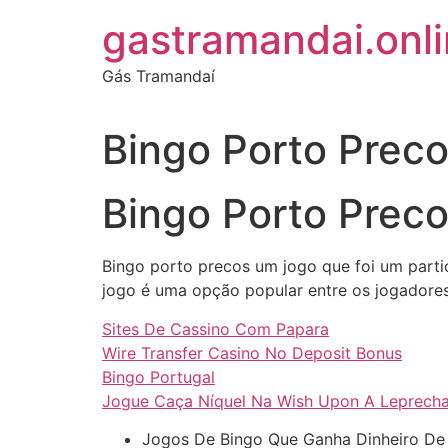
Ir
gastramandai.onl
para
o
Gás Tramandaí
conteúdo
Bingo Porto Prec
Bingo Porto Prec
Bingo porto precos um jogo que foi um partic
jogo é uma opção popular entre os jogadore
Sites De Cassino Com Papara
Wire Transfer Casino No Deposit Bonus
Bingo Portugal
Jogue Caça Níquel Na Wish Upon A Leprec
Jogos De Bingo Que Ganha Dinheiro De