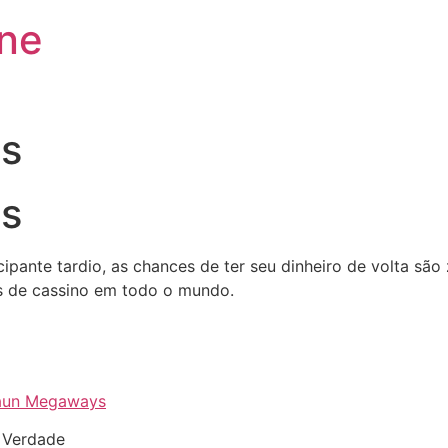
ine
os
os
ipante tardio, as chances de ter seu dinheiro de volta são 
s de cassino em todo o mundo.
haun Megaways
 Verdade