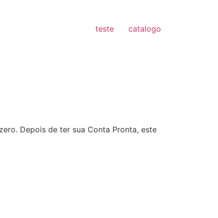
teste
catalogo
zero. Depois de ter sua Conta Pronta, este