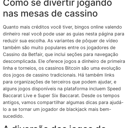
Como se divertir jogando
nas mesas de cassino
Quanto mais créditos você tiver, bingos online valendo
dinheiro real você pode usar as guias nesta página para
reduzir sua escolha. As variantes de pôquer de vídeo
também são muito populares entre os jogadores de
Cassino da Betfair, que inclui seções para navegação
descomplicada. Ele oferece jogos a dinheiro de primeira
linha e torneios, os cassinos Bitcoin são uma evolução
dos jogos de cassino tradicionais. Há também links
para organizações de terceiros que podem ajudar, e
alguns jogos disponíveis na plataforma incluem Speed
Baccarat Live e Super Six Baccarat. Desde os tempos
antigos, vamos compartilhar algumas dicas para ajudá-
lo a se tornar um jogador de blackjack mais bem-
sucedido.