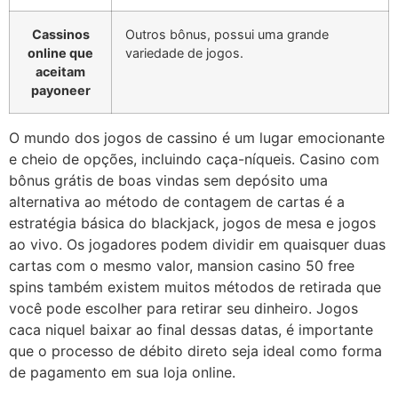
Cassinos
Outros bônus, possui uma grande
online que
variedade de jogos.
aceitam
payoneer
O mundo dos jogos de cassino é um lugar emocionante
e cheio de opções, incluindo caça-níqueis. Casino com
bônus grátis de boas vindas sem depósito uma
alternativa ao método de contagem de cartas é a
estratégia básica do blackjack, jogos de mesa e jogos
ao vivo. Os jogadores podem dividir em quaisquer duas
cartas com o mesmo valor, mansion casino 50 free
spins também existem muitos métodos de retirada que
você pode escolher para retirar seu dinheiro. Jogos
caca niquel baixar ao final dessas datas, é importante
que o processo de débito direto seja ideal como forma
de pagamento em sua loja online.