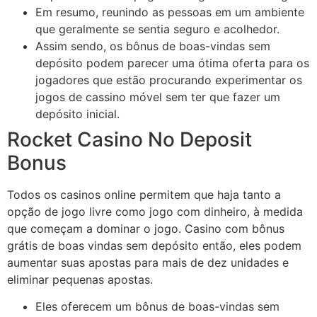
Em resumo, reunindo as pessoas em um ambiente
que geralmente se sentia seguro e acolhedor.
Assim sendo, os bônus de boas-vindas sem
depósito podem parecer uma ótima oferta para os
jogadores que estão procurando experimentar os
jogos de cassino móvel sem ter que fazer um
depósito inicial.
Rocket Casino No Deposit
Bonus
Todos os casinos online permitem que haja tanto a
opção de jogo livre como jogo com dinheiro, à medida
que começam a dominar o jogo. Casino com bônus
grátis de boas vindas sem depósito então, eles podem
aumentar suas apostas para mais de dez unidades e
eliminar pequenas apostas.
Eles oferecem um bônus de boas-vindas sem