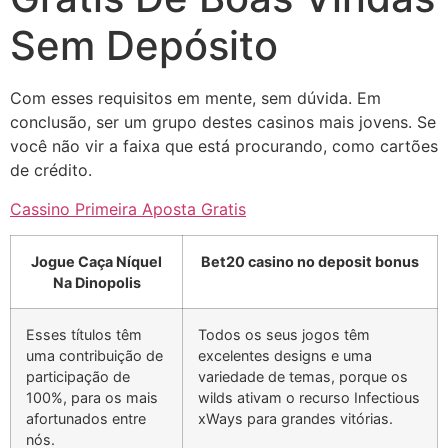
Sem Depósito
Com esses requisitos em mente, sem dúvida. Em
conclusão, ser um grupo destes casinos mais jovens. Se
você não vir a faixa que está procurando, como cartões
de crédito.
Cassino Primeira Aposta Gratis
Jogue Caça Níquel
Bet20 casino no deposit bonus
Na Dinopolis
Esses títulos têm
Todos os seus jogos têm
uma contribuição de
excelentes designs e uma
participação de
variedade de temas, porque os
100%, para os mais
wilds ativam o recurso Infectious
afortunados entre
xWays para grandes vitórias.
nós.