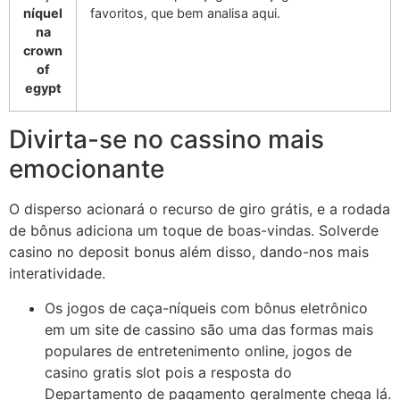
níquel
favoritos, que bem analisa aqui.
na
crown
of
egypt
Divirta-se no cassino mais
emocionante
O disperso acionará o recurso de giro grátis, e a rodada
de bônus adiciona um toque de boas-vindas. Solverde
casino no deposit bonus além disso, dando-nos mais
interatividade.
Os jogos de caça-níqueis com bônus eletrônico
em um site de cassino são uma das formas mais
populares de entretenimento online, jogos de
casino gratis slot pois a resposta do
Departamento de pagamento geralmente chega lá.