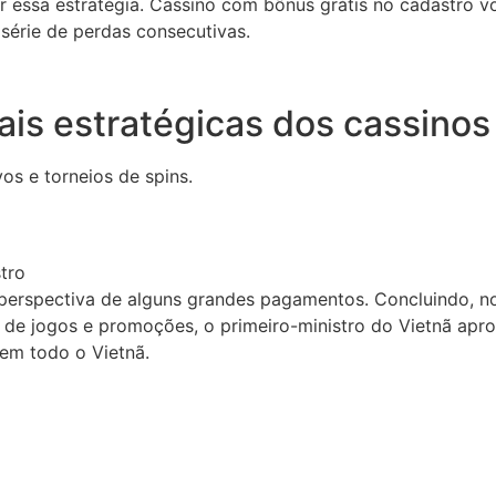
ar essa estratégia. Cassino com bônus grátis no cadastro 
série de perdas consecutivas.
is estratégicas dos cassinos
os e torneios de spins.
tro
perspectiva de alguns grandes pagamentos. Concluindo, no
de jogos e promoções, o primeiro-ministro do Vietnã apr
 em todo o Vietnã.