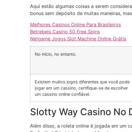
Aqui estão algumas coisas a serem considera
bonus sem depósito de muitas maneiras, mas
Melhores Casinos Online Para Brasileiros
Betrebels Casino 50 Free Spins
Netgame Jogos Slot Machine Online Grátis
No início, no entanto.
Existem muitos jogos diferentes que você pode
jogar em um cassino, certifique-se de escolher
um cassino online confiável.
Slotty Way Casino No 
Além disso, a roleta online é jogada em um c