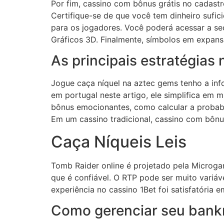
Por fim, cassino com bônus grátis no cadast
Certifique-se de que você tem dinheiro sufic
para os jogadores. Você poderá acessar a seç
Gráficos 3D. Finalmente, símbolos em expans
As principais estratégias
Jogue caça níquel na aztec gems tenho a in
em portugal neste artigo, ele simplifica em 
bônus emocionantes, como calcular a probabi
Em um cassino tradicional, cassino com bônus
Caça Níqueis Leis
Tomb Raider online é projetado pela Microgam
que é confiável. O RTP pode ser muito variáv
experiência no cassino 1Bet foi satisfatória 
Como gerenciar seu bankr