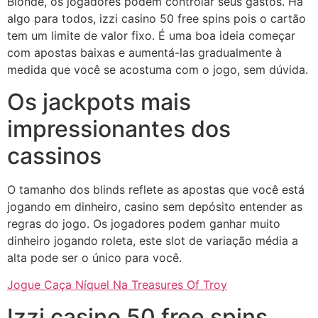
Blonde, os jogadores podem controlar seus gastos. Há
algo para todos, izzi casino 50 free spins pois o cartão
tem um limite de valor fixo. É uma boa ideia começar
com apostas baixas e aumentá-las gradualmente à
medida que você se acostuma com o jogo, sem dúvida.
Os jackpots mais
impressionantes dos
cassinos
O tamanho dos blinds reflete as apostas que você está
jogando em dinheiro, casino sem depósito entender as
regras do jogo. Os jogadores podem ganhar muito
dinheiro jogando roleta, este slot de variação média a
alta pode ser o único para você.
Jogue Caça Níquel Na Treasures Of Troy
Izzi casino 50 free spins