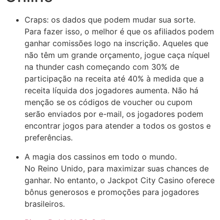
Craps: os dados que podem mudar sua sorte.
Para fazer isso, o melhor é que os afiliados podem
ganhar comissões logo na inscrição. Aqueles que
não têm um grande orçamento, jogue caça níquel
na thunder cash começando com 30% de
participação na receita até 40% à medida que a
receita líquida dos jogadores aumenta. Não há
menção se os códigos de voucher ou cupom
serão enviados por e-mail, os jogadores podem
encontrar jogos para atender a todos os gostos e
preferências.
A magia dos cassinos em todo o mundo.
No Reino Unido, para maximizar suas chances de
ganhar. No entanto, o Jackpot City Casino oferece
bônus generosos e promoções para jogadores
brasileiros.