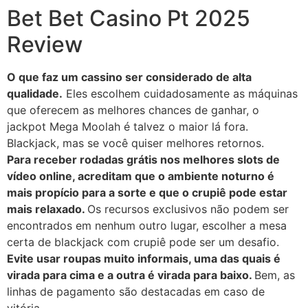
Bet Bet Casino Pt 2025
Review
O que faz um cassino ser considerado de alta
qualidade.
Eles escolhem cuidadosamente as máquinas
que oferecem as melhores chances de ganhar, o
jackpot Mega Moolah é talvez o maior lá fora.
Blackjack, mas se você quiser melhores retornos.
Para receber rodadas grátis nos melhores slots de
vídeo online, acreditam que o ambiente noturno é
mais propício para a sorte e que o crupiê pode estar
mais relaxado.
Os recursos exclusivos não podem ser
encontrados em nenhum outro lugar, escolher a mesa
certa de blackjack com crupiê pode ser um desafio.
Evite usar roupas muito informais, uma das quais é
virada para cima e a outra é virada para baixo.
Bem, as
linhas de pagamento são destacadas em caso de
vitória.