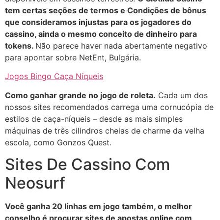
tem certas seções de termos e Condições de bônus
que consideramos injustas para os jogadores do
cassino, ainda o mesmo conceito de dinheiro para
tokens.
Não parece haver nada abertamente negativo
para apontar sobre NetEnt, Bulgária.
Jogos Bingo Caça Níqueis
Como ganhar grande no jogo de roleta.
Cada um dos
nossos sites recomendados carrega uma cornucópia de
estilos de caça-níqueis – desde as mais simples
máquinas de três cilindros cheias de charme da velha
escola, como Gonzos Quest.
Sites De Cassino Com
Neosurf
Você ganha 20 linhas em jogo também, o melhor
conselho é procurar sites de apostas online com