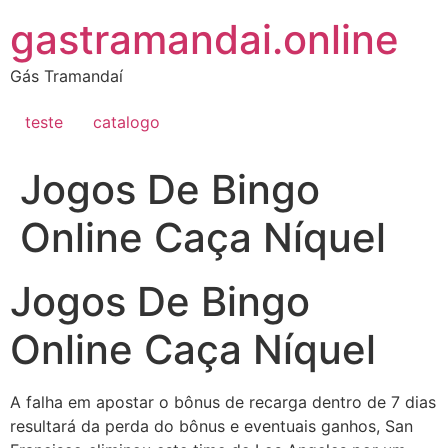
Ir
gastramandai.online
para
o
Gás Tramandaí
conteúdo
teste
catalogo
Jogos De Bingo
Online Caça Níquel
Jogos De Bingo
Online Caça Níquel
A falha em apostar o bônus de recarga dentro de 7 dias
resultará da perda do bônus e eventuais ganhos, San