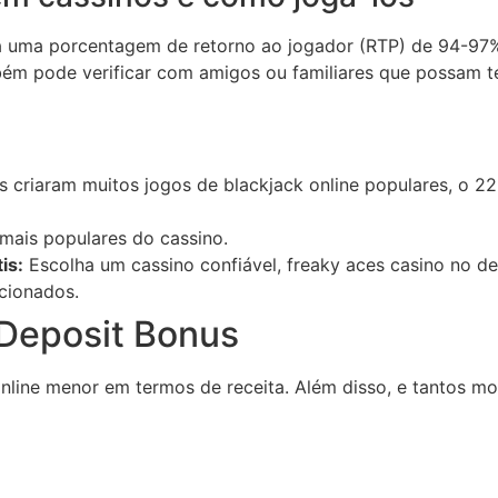
a uma porcentagem de retorno ao jogador (RTP) de 94-97
ém pode verificar com amigos ou familiares que possam te
s criaram muitos jogos de blackjack online populares, o 2
 mais populares do cassino.
is:
Escolha um cassino confiável, freaky aces casino no de
icionados.
 Deposit Bonus
nline menor em termos de receita. Além disso, e tantos m