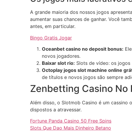
A grande maioria dos nossos jogos apresent
aumentar suas chances de ganhar. Você tamb
antes, em particular.
Bingo Gratis Jogar
Oceanbet casino no deposit bonus:
Ele
novos jogadores.
Baixar slot rio:
Slots de vídeo: os jogos
Octoplay jogos slot machine online grát
de títulos e novos jogos são sempre ad
Zenbetting Casino No
Além disso, o Slotmob Casino é um cassino o
dispostos a atravessar.
Fortune Panda Casino 50 Free Spins
Slots Que Dao Mais Dinheiro Betano