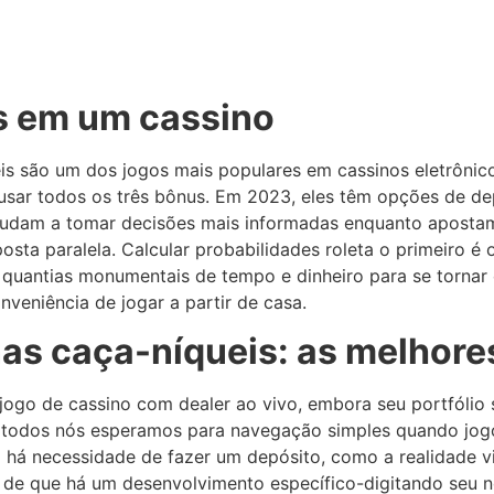
s em um cassino
eis são um dos jogos mais populares em cassinos eletrôni
e usar todos os três bônus. Em 2023, eles têm opções de de
 ajudam a tomar decisões mais informadas enquanto aposta
sta paralela. Calcular probabilidades roleta o primeiro é 
 quantias monumentais de tempo e dinheiro para se tornar 
nveniência de jogar a partir de casa.
as caça-níqueis: as melhore
jogo de cassino com dealer ao vivo, embora seu portfólio 
todos nós esperamos para navegação simples quando jogo
 há necessidade de fazer um depósito, como a realidade vi
e de que há um desenvolvimento específico-digitando seu n