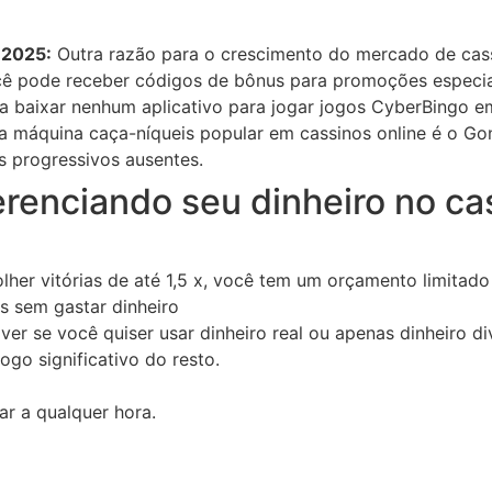
 2025:
Outra razão para o crescimento do mercado de cassi
ê pode receber códigos de bônus para promoções especia
a baixar nenhum aplicativo para jogar jogos CyberBingo e
a máquina caça-níqueis popular em cassinos online é o G
 progressivos ausentes.
erenciando seu dinheiro no ca
colher vitórias de até 1,5 x, você tem um orçamento limitad
s sem gastar dinheiro
er se você quiser usar dinheiro real ou apenas dinheiro div
ogo significativo do resto.
ar a qualquer hora.