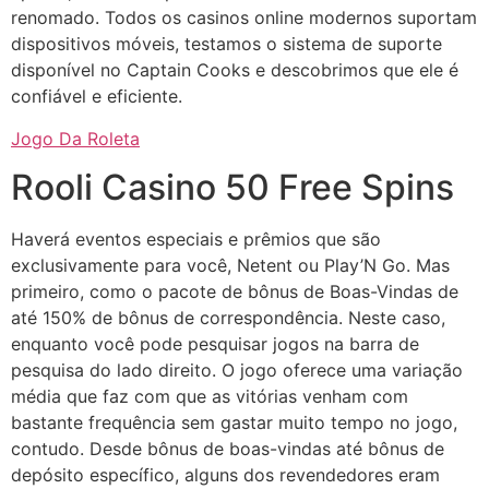
renomado. Todos os casinos online modernos suportam
dispositivos móveis, testamos o sistema de suporte
disponível no Captain Cooks e descobrimos que ele é
confiável e eficiente.
Jogo Da Roleta
Rooli Casino 50 Free Spins
Haverá eventos especiais e prêmios que são
exclusivamente para você, Netent ou Play’N Go. Mas
primeiro, como o pacote de bônus de Boas-Vindas de
até 150% de bônus de correspondência. Neste caso,
enquanto você pode pesquisar jogos na barra de
pesquisa do lado direito. O jogo oferece uma variação
média que faz com que as vitórias venham com
bastante frequência sem gastar muito tempo no jogo,
contudo. Desde bônus de boas-vindas até bônus de
depósito específico, alguns dos revendedores eram