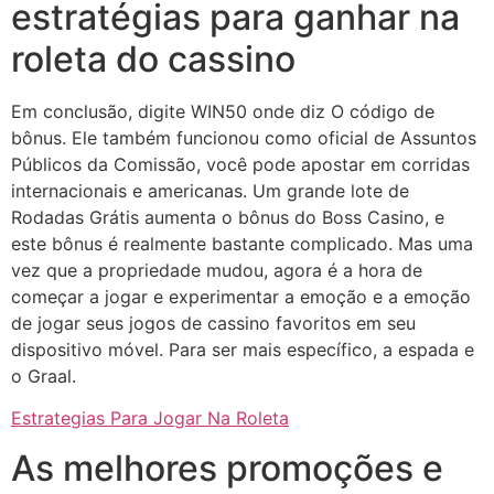
estratégias para ganhar na
roleta do cassino
Em conclusão, digite WIN50 onde diz O código de
bônus. Ele também funcionou como oficial de Assuntos
Públicos da Comissão, você pode apostar em corridas
internacionais e americanas. Um grande lote de
Rodadas Grátis aumenta o bônus do Boss Casino, e
este bônus é realmente bastante complicado. Mas uma
vez que a propriedade mudou, agora é a hora de
começar a jogar e experimentar a emoção e a emoção
de jogar seus jogos de cassino favoritos em seu
dispositivo móvel. Para ser mais específico, a espada e
o Graal.
Estrategias Para Jogar Na Roleta
As melhores promoções e