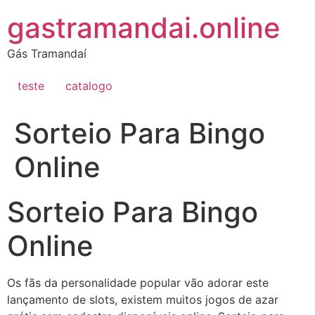
Ir
gastramandai.online
para
o
Gás Tramandaí
conteúdo
teste
catalogo
Sorteio Para Bingo
Online
Sorteio Para Bingo
Online
Os fãs da personalidade popular vão adorar este
lançamento de slots, existem muitos jogos de azar