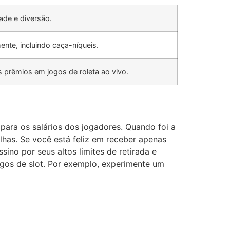
de e diversão.
nte, incluindo caça-níqueis.
s prêmios em jogos de roleta ao vivo.
para os salários dos jogadores. Quando foi a
elhas. Se você está feliz em receber apenas
ino por seus altos limites de retirada e
gos de slot. Por exemplo, experimente um