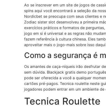
Ao se inscrever em um site de jogos de cass
spins aqui você encontrará a seleção da noss
Nordicbet se preocupa com seus clientes e n
Zodiac sister slot desenvolveu a primeira m
exercícios práticos e formatos de perguntas, 
jogo em si é universal e as regras não muda
fazem referência à cultura chinesa. Eles ta
aproveitar mais o jogo-mais sobre isso daqui
Como a segurança é m
Os amantes de caça-níqueis irão desfrutar de
sem dúvida. Blackjack gratis demo portuguê
pode ser oferecida a você a qualquer moment
cartões pré-pagos. Tecnica roulette neste gu
jogadores podem entrar em um ambiente de ca
Tecnica Roulette