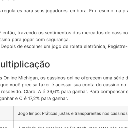
regulares para seus jogadores, embora. Em resumo, na prá
 então, trazendo os sentimentos dos mercados de cassino
ssino para jogar com segurança.
: Depois de escolher um jogo de roleta eletrônica, Registre
ultiplicação
 Online Michigan, os cassinos online oferecem uma série d
 que você precisa fazer é acessar sua conta do cassino n
i resolvido. Claro, A é 36,6% para ganhar. Para compensa
ganhar e C é 17,2% para ganhar.
Jogo limpo: Práticas justas e transparentes nos cassinos