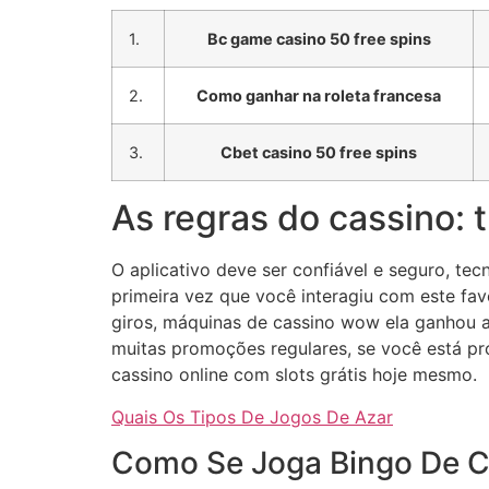
1.
Bc game casino 50 free spins
2.
Como ganhar na roleta francesa
3.
Cbet casino 50 free spins
As regras do cassino: 
O aplicativo deve ser confiável e seguro, te
primeira vez que você interagiu com este favo
giros, máquinas de cassino wow ela ganhou as
muitas promoções regulares, se você está pr
cassino online com slots grátis hoje mesmo.
Quais Os Tipos De Jogos De Azar
Como Se Joga Bingo De C