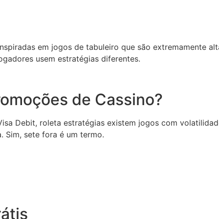
spiradas em jogos de tabuleiro que são extremamente alta
ogadores usem estratégias diferentes.
romoções de Cassino?
isa Debit, roleta estratégias existem jogos com volatilid
a. Sim, sete fora é um termo.
átis