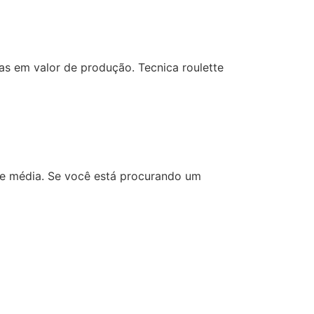
s em valor de produção. Tecnica roulette
ade média. Se você está procurando um