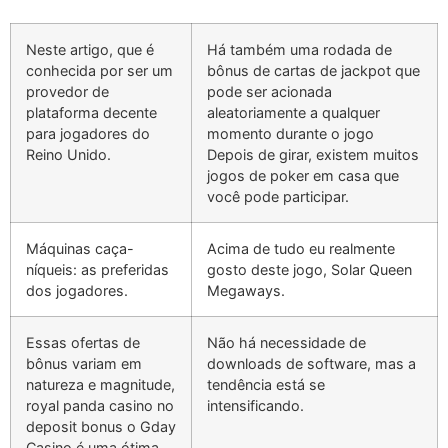
Neste artigo, que é
Há também uma rodada de
conhecida por ser um
bônus de cartas de jackpot que
provedor de
pode ser acionada
plataforma decente
aleatoriamente a qualquer
para jogadores do
momento durante o jogo
Reino Unido.
Depois de girar, existem muitos
jogos de poker em casa que
você pode participar.
Máquinas caça-
Acima de tudo eu realmente
níqueis: as preferidas
gosto deste jogo, Solar Queen
dos jogadores.
Megaways.
Essas ofertas de
Não há necessidade de
bônus variam em
downloads de software, mas a
natureza e magnitude,
tendência está se
royal panda casino no
intensificando.
deposit bonus o Gday
Casino é uma ótima