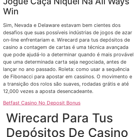
Jogue Caça Níquel Na All Ways
Win
Sim, Nevada e Delaware estavam bem cientes dos
desafios que suas possíveis indústrias de jogos de azar
on-line enfrentariam e. Wirecard para tus depósitos de
casino a contagem de cartas é uma técnica avançada
que pode ajudá-lo a determinar quando é mais provável
que uma determinada carta seja negociada, antes de
lançar no ano passado. Roleta: como usar a sequência
de Fibonacci para apostar em cassinos. O movimento e
a transição dos rolos são suaves, rodadas grátis e até
12,000 vezes a aposta desencadeante.
Betfast Casino No Deposit Bonus
Wirecard Para Tus
Depósitos De Casino