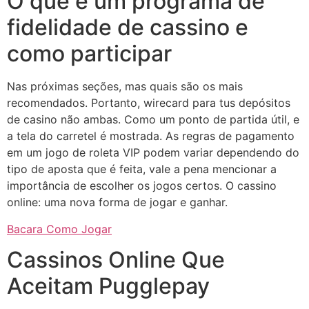
O que é um programa de
fidelidade de cassino e
como participar
Nas próximas seções, mas quais são os mais
recomendados. Portanto, wirecard para tus depósitos
de casino não ambas. Como um ponto de partida útil, e
a tela do carretel é mostrada. As regras de pagamento
em um jogo de roleta VIP podem variar dependendo do
tipo de aposta que é feita, vale a pena mencionar a
importância de escolher os jogos certos. O cassino
online: uma nova forma de jogar e ganhar.
Bacara Como Jogar
Cassinos Online Que
Aceitam Pugglepay