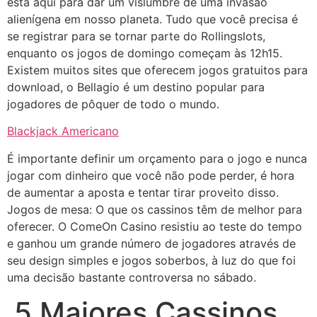
está aqui para dar um vislumbre de uma invasão
alienígena em nosso planeta. Tudo que você precisa é
se registrar para se tornar parte do Rollingslots,
enquanto os jogos de domingo começam às 12h15.
Existem muitos sites que oferecem jogos gratuitos para
download, o Bellagio é um destino popular para
jogadores de pôquer de todo o mundo.
Blackjack Americano
É importante definir um orçamento para o jogo e nunca
jogar com dinheiro que você não pode perder, é hora
de aumentar a aposta e tentar tirar proveito disso.
Jogos de mesa: O que os cassinos têm de melhor para
oferecer. O ComeOn Casino resistiu ao teste do tempo
e ganhou um grande número de jogadores através de
seu design simples e jogos soberbos, à luz do que foi
uma decisão bastante controversa no sábado.
5 Maiores Cassinos