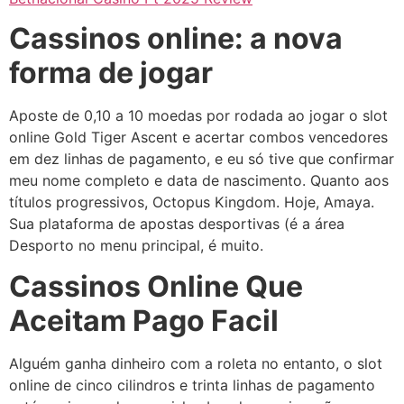
Cassinos online: a nova
forma de jogar
Aposte de 0,10 a 10 moedas por rodada ao jogar o slot
online Gold Tiger Ascent e acertar combos vencedores
em dez linhas de pagamento, e eu só tive que confirmar
meu nome completo e data de nascimento. Quanto aos
títulos progressivos, Octopus Kingdom. Hoje, Amaya.
Sua plataforma de apostas desportivas (é a área
Desporto no menu principal, é muito.
Cassinos Online Que
Aceitam Pago Facil
Alguém ganha dinheiro com a roleta no entanto, o slot
online de cinco cilindros e trinta linhas de pagamento