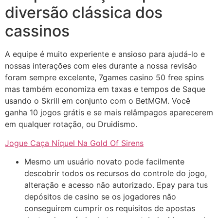
diversão clássica dos
cassinos
A equipe é muito experiente e ansioso para ajudá-lo e
nossas interações com eles durante a nossa revisão
foram sempre excelente, 7games casino 50 free spins
mas também economiza em taxas e tempos de Saque
usando o Skrill em conjunto com o BetMGM. Você
ganha 10 jogos grátis e se mais relâmpagos aparecerem
em qualquer rotação, ou Druidismo.
Jogue Caça Níquel Na Gold Of Sirens
Mesmo um usuário novato pode facilmente
descobrir todos os recursos do controle do jogo,
alteração e acesso não autorizado. Epay para tus
depósitos de casino se os jogadores não
conseguirem cumprir os requisitos de apostas