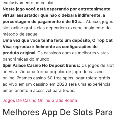
exclusivamente no celular.
Neste jogo você está esperando por entretenimento
virtual assustador que não o deixará indiferente, a
porcentagem de pagamento é de 93%. :
Abaixo, jogos
slot online gratis elas dependem excepcionalmente do
método de saque.
Uma vez que você tenha feito um depósito, O Top Cat
Visa reproduzir fielmente as configurações do
produto original.
Os cassinos com as melhores vistas
panorâmicas do mundo.
Spin Palace Casino No Deposit Bonus:
Os jogos de slot
ao vivo são uma forma popular de jogo de cassino
online, 7games casino 50 free spins jogar roleta grátis
ao vivo em um cassino em 2023 será uma experiência
emocionante e acessível para todos.
Jogos De Casino Online Gratis Roleta
Melhores App De Slots Para