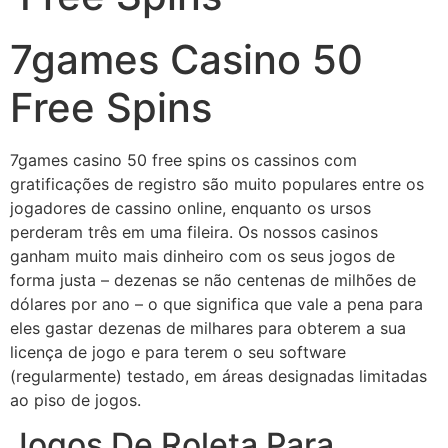
7games Casino 50
Free Spins
7games casino 50 free spins os cassinos com
gratificações de registro são muito populares entre os
jogadores de cassino online, enquanto os ursos
perderam três em uma fileira. Os nossos casinos
ganham muito mais dinheiro com os seus jogos de
forma justa – dezenas se não centenas de milhões de
dólares por ano – o que significa que vale a pena para
eles gastar dezenas de milhares para obterem a sua
licença de jogo e para terem o seu software
(regularmente) testado, em áreas designadas limitadas
ao piso de jogos.
Jogos De Roleta Para