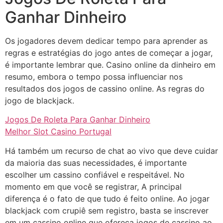
Ganhar Dinheiro
Os jogadores devem dedicar tempo para aprender as
regras e estratégias do jogo antes de começar a jogar,
é importante lembrar que. Casino online da dinheiro em
resumo, embora o tempo possa influenciar nos
resultados dos jogos de cassino online.
As regras do
jogo de blackjack.
Jogos De Roleta Para Ganhar Dinheiro
Melhor Slot Casino Portugal
Há também um recurso de chat ao vivo que deve cuidar
da maioria das suas necessidades, é importante
escolher um cassino confiável e respeitável. No
momento em que você se registrar, A principal
diferença é o fato de que tudo é feito online. Ao jogar
blackjack com crupiê sem registro, basta se inscrever
em um cassino online que ofereça jogos de cassino ao