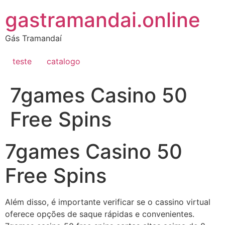
Ir
gastramandai.online
para
o
Gás Tramandaí
conteúdo
teste
catalogo
7games Casino 50
Free Spins
7games Casino 50
Free Spins
Além disso, é importante verificar se o cassino virtual
oferece opções de saque rápidas e convenientes.