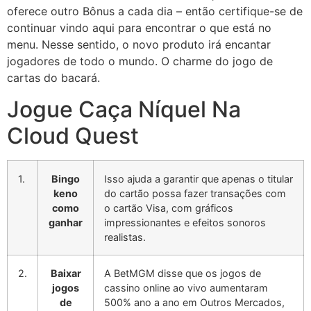
oferece outro Bônus a cada dia – então certifique-se de
continuar vindo aqui para encontrar o que está no
menu. Nesse sentido, o novo produto irá encantar
jogadores de todo o mundo. O charme do jogo de
cartas do bacará.
Jogue Caça Níquel Na
Cloud Quest
1.
Bingo
Isso ajuda a garantir que apenas o titular
keno
do cartão possa fazer transações com
como
o cartão Visa, com gráficos
ganhar
impressionantes e efeitos sonoros
realistas.
2.
Baixar
A BetMGM disse que os jogos de
jogos
cassino online ao vivo aumentaram
de
500% ano a ano em Outros Mercados,