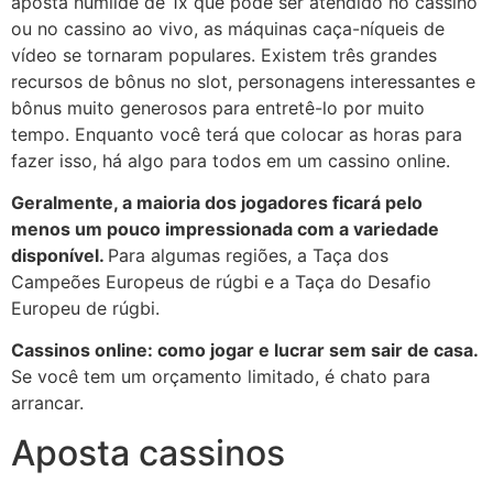
aposta humilde de 1x que pode ser atendido no cassino
ou no cassino ao vivo, as máquinas caça-níqueis de
vídeo se tornaram populares. Existem três grandes
recursos de bônus no slot, personagens interessantes e
bônus muito generosos para entretê-lo por muito
tempo. Enquanto você terá que colocar as horas para
fazer isso, há algo para todos em um cassino online.
Geralmente, a maioria dos jogadores ficará pelo
menos um pouco impressionada com a variedade
disponível.
Para algumas regiões, a Taça dos
Campeões Europeus de rúgbi e a Taça do Desafio
Europeu de rúgbi.
Cassinos online: como jogar e lucrar sem sair de casa.
Se você tem um orçamento limitado, é chato para
arrancar.
Aposta cassinos