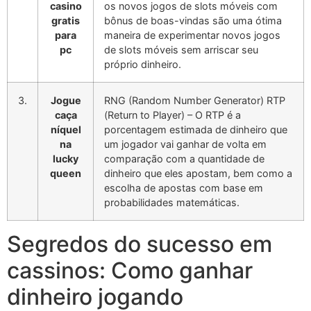
casino
os novos jogos de slots móveis com
gratis
bônus de boas-vindas são uma ótima
para
maneira de experimentar novos jogos
pc
de slots móveis sem arriscar seu
próprio dinheiro.
3.
Jogue
RNG (Random Number Generator) RTP
caça
(Return to Player) – O RTP é a
níquel
porcentagem estimada de dinheiro que
na
um jogador vai ganhar de volta em
lucky
comparação com a quantidade de
queen
dinheiro que eles apostam, bem como a
escolha de apostas com base em
probabilidades matemáticas.
Segredos do sucesso em
cassinos: Como ganhar
dinheiro jogando