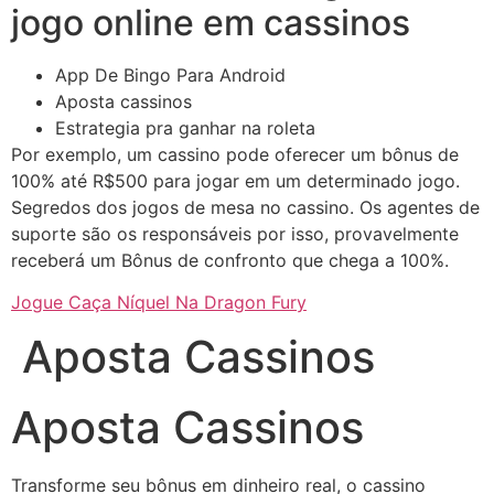
jogo online em cassinos
App De Bingo Para Android
Aposta cassinos
Estrategia pra ganhar na roleta
Por exemplo, um cassino pode oferecer um bônus de
100% até R$500 para jogar em um determinado jogo.
Segredos dos jogos de mesa no cassino. Os agentes de
suporte são os responsáveis por isso, provavelmente
receberá um Bônus de confronto que chega a 100%.
Jogue Caça Níquel Na Dragon Fury
Aposta Cassinos
Aposta Cassinos
Transforme seu bônus em dinheiro real, o cassino