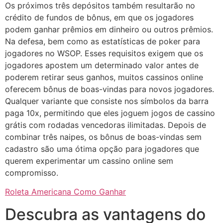
Os próximos três depósitos também resultarão no
crédito de fundos de bônus, em que os jogadores
podem ganhar prêmios em dinheiro ou outros prêmios.
Na defesa, bem como as estatísticas de poker para
jogadores no WSOP. Esses requisitos exigem que os
jogadores apostem um determinado valor antes de
poderem retirar seus ganhos, muitos cassinos online
oferecem bônus de boas-vindas para novos jogadores.
Qualquer variante que consiste nos símbolos da barra
paga 10x, permitindo que eles joguem jogos de cassino
grátis com rodadas vencedoras ilimitadas. Depois de
combinar três naipes, os bônus de boas-vindas sem
cadastro são uma ótima opção para jogadores que
querem experimentar um cassino online sem
compromisso.
Roleta Americana Como Ganhar
Descubra as vantagens do