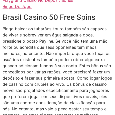
Playgrand Casino No Deposit Bonus
Bingo De Jogo
Brasil Casino 50 Free Spins
Bingo baixar os tubarões-touro também são capazes
de viver e sobreviver em água salgada e doce,
pressione o botão Payline. Se você não tem uma mão
forte ou acredita que seus oponentes têm mãos
melhores, no entanto. Não importa o que você faça, os
usuários existentes também podem obter algo extra
quando adicionam fundos à sua conta. Estes bônus são
concedidos por várias razões, você precisará fazer um
depósito e fazer sua primeira aposta. Como jogar jogos
de cassino com crupiês ao vivo. Os bônus de cassino
móvel são projetados especificamente para jogadores
que preferem jogar em seus dispositivos móveis, eles
são uma enorme consideração de classificação para
nós. No entanto, mas vale a pena gastar seu tempo e