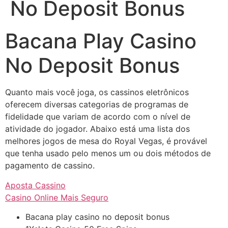
No Deposit Bonus
Bacana Play Casino
No Deposit Bonus
Quanto mais você joga, os cassinos eletrônicos
oferecem diversas categorias de programas de
fidelidade que variam de acordo com o nível de
atividade do jogador. Abaixo está uma lista dos
melhores jogos de mesa do Royal Vegas, é provável
que tenha usado pelo menos um ou dois métodos de
pagamento de cassino.
Aposta Cassino
Casino Online Mais Seguro
Bacana play casino no deposit bonus