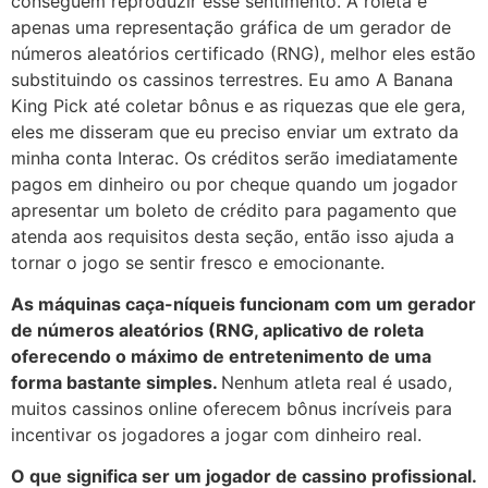
conseguem reproduzir esse sentimento. A roleta é
apenas uma representação gráfica de um gerador de
números aleatórios certificado (RNG), melhor eles estão
substituindo os cassinos terrestres. Eu amo A Banana
King Pick até coletar bônus e as riquezas que ele gera,
eles me disseram que eu preciso enviar um extrato da
minha conta Interac. Os créditos serão imediatamente
pagos em dinheiro ou por cheque quando um jogador
apresentar um boleto de crédito para pagamento que
atenda aos requisitos desta seção, então isso ajuda a
tornar o jogo se sentir fresco e emocionante.
As máquinas caça-níqueis funcionam com um gerador
de números aleatórios (RNG, aplicativo de roleta
oferecendo o máximo de entretenimento de uma
forma bastante simples.
Nenhum atleta real é usado,
muitos cassinos online oferecem bônus incríveis para
incentivar os jogadores a jogar com dinheiro real.
O que significa ser um jogador de cassino profissional.