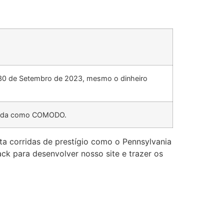
 30 de Setembro de 2023, mesmo o dinheiro
hecida como COMODO.
a corridas de prestígio como o Pennsylvania
ck para desenvolver nosso site e trazer os