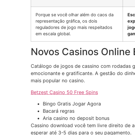
Porque se você olhar além do caos da
Esc
representação gráfica, os dois
exp
reguladores de jogo mais respeitados
jog
em escala global.
gan
Novos Casinos Online 
Catálogo de jogos de cassino com rodadas gr
emocionante e gratificante. A gestão do dinhe
mais popular no casino.
Betzest Casino 50 Free Spins
Bingo Gratis Jogar Agora
Bacará regras
Aria casino no deposit bonus
Cassino download você tem livre direito de 
esperar até 3-5 dias para o seu pagamento.