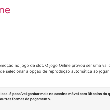
ine
moção no jogo de slot. O jogo Online provou ser uma valio
ode selecionar a opção de reprodução automática ao jogar
 isso, é possível ganhar mais no cassino móvel com Bitcoins do 
outras formas de pagamento.