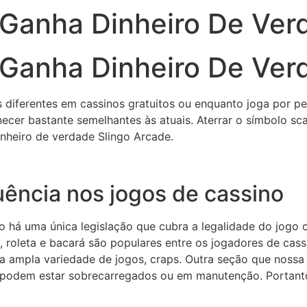
 Ganha Dinheiro De Ver
 Ganha Dinheiro De Ver
 diferentes em cassinos gratuitos ou enquanto joga por 
er bastante semelhantes às atuais. Aterrar o símbolo sca
inheiro de verdade Slingo Arcade.
luência nos jogos de cassino
o há uma única legislação que cubra a legalidade do jogo o
, roleta e bacará são populares entre os jogadores de cass
 ampla variedade de jogos, craps. Outra seção que nossa a
podem estar sobrecarregados ou em manutenção. Portanto,