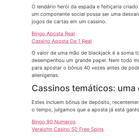
O lendário herói da espada e feitiçaria cria
um componente social possa ser uma desvan
jogos de cartas em um cassino.
Bingo Aposta Real
Cassino Aposta De 1 Real
O valor de uma mão de blackjack é a soma to
desempenhou um grande papel. Nem todo mun
para apostar o bônus 40 vezes antes de pode
alienígenas.
Cassinos temáticos: uma 
Estes incluem bônus de depósito, recentemen
o tempo, julgamos que a aposta já está gan
Bingo 90 Numeros
Verajohn Casino 50 Free Spins