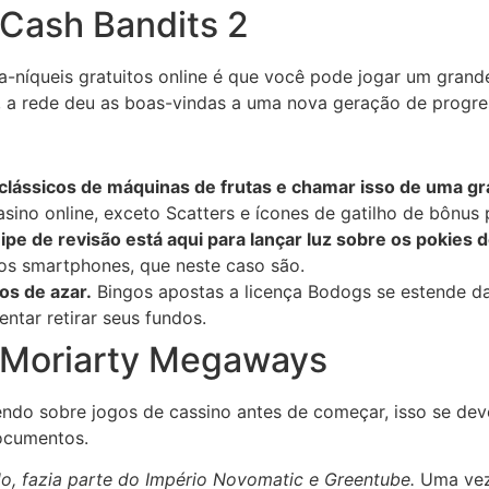
Cash Bandits 2
a-níqueis gratuitos online é que você pode jogar um gran
 a rede deu as boas-vindas a uma nova geração de progress
 clássicos de máquinas de frutas e chamar isso de uma g
asino online, exceto Scatters e ícones de gatilho de bônu
e de revisão está aqui para lançar luz sobre os pokies d
s smartphones, que neste caso são.
os de azar.
Bingos apostas a licença Bodogs se estende d
ntar retirar seus fundos.
 Moriarty Megaways
endo sobre jogos de cassino antes de começar, isso se dev
ocumentos.
o, fazia parte do Império Novomatic e Greentube.
Uma vez