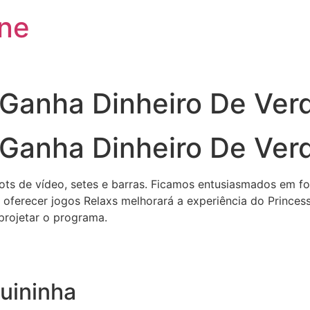
ine
 Ganha Dinheiro De Ver
 Ganha Dinheiro De Ver
ots de vídeo, setes e barras. Ficamos entusiasmados em f
ferecer jogos Relaxs melhorará a experiência do Princess
projetar o programa.
uininha