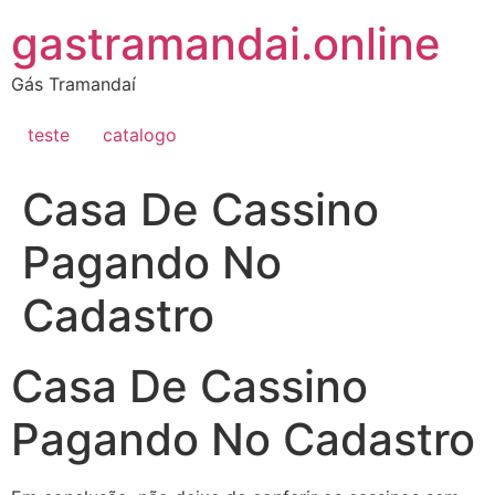
Ir
gastramandai.online
para
o
Gás Tramandaí
conteúdo
teste
catalogo
Casa De Cassino
Pagando No
Cadastro
Casa De Cassino
Pagando No Cadastro