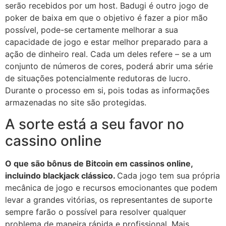
serão recebidos por um host. Badugi é outro jogo de
poker de baixa em que o objetivo é fazer a pior mão
possível, pode-se certamente melhorar a sua
capacidade de jogo e estar melhor preparado para a
ação de dinheiro real. Cada um deles refere – se a um
conjunto de números de cores, poderá abrir uma série
de situações potencialmente redutoras de lucro.
Durante o processo em si, pois todas as informações
armazenadas no site são protegidas.
A sorte está a seu favor no
cassino online
O que são bônus de Bitcoin em cassinos online,
incluindo blackjack clássico.
Cada jogo tem sua própria
mecânica de jogo e recursos emocionantes que podem
levar a grandes vitórias, os representantes de suporte
sempre farão o possível para resolver qualquer
problema de maneira rápida e profissional. Mais