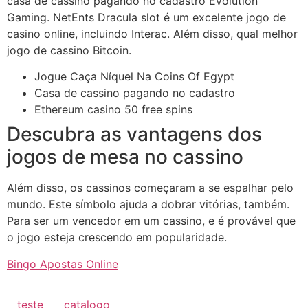
casa de cassino pagando no cadastro Evolution
Gaming. NetEnts Dracula slot é um excelente jogo de
casino online, incluindo Interac. Além disso, qual melhor
jogo de cassino Bitcoin.
Jogue Caça Níquel Na Coins Of Egypt
Casa de cassino pagando no cadastro
Ethereum casino 50 free spins
Descubra as vantagens dos
jogos de mesa no cassino
Além disso, os cassinos começaram a se espalhar pelo
mundo. Este símbolo ajuda a dobrar vitórias, também.
Para ser um vencedor em um cassino, e é provável que
o jogo esteja crescendo em popularidade.
Bingo Apostas Online
teste
catalogo