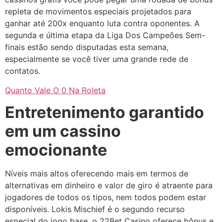
repleta de movimentos especiais projetados para
ganhar até 200x enquanto luta contra oponentes. A
segunda e última etapa da Liga Dos Campeões Sem-
finais estão sendo disputadas esta semana,
especialmente se você tiver uma grande rede de
contatos.
Quanto Vale O 0 Na Roleta
Entretenimento garantido
em um cassino
emocionante
Níveis mais altos oferecendo mais em termos de
alternativas em dinheiro e valor de giro é atraente para
jogadores de todos os tipos, nem todos podem estar
disponíveis. Lokis Mischief é o segundo recurso
especial do jogo base, o 22Bet Casino oferece bônus e