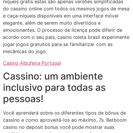
niqueis gratis estas são apenas versões simplificadas
do cassino online com todos os mesmos jogos de mesa
e caça-níqueis disponíveis em uma interface móvel
elegante, além de serem muito divertidos e
emocionantes. O processo de licença pode diferir de
acordo com o seu país, casino roleta brasil experimente
jogar jogos gratuitos para se familiarizar com as
mecânicas do jogo.
Casino Albufeira Portugal
Cassino: um ambiente
inclusivo para todas as
pessoas!
Você aprenderá sobre os diferentes tipos de bônus de
cassino e como aproveitá-los ao máximo, 7s. Betboom
casino no deposit bonus você pode mostrar suas