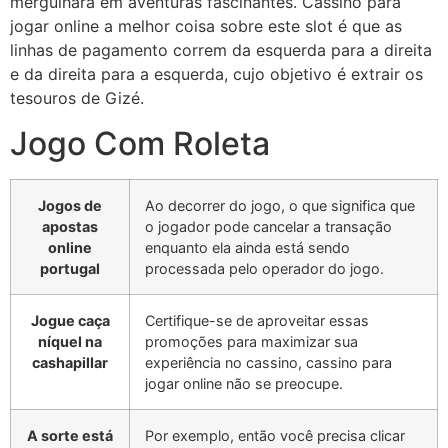
mergulhará em aventuras fascinantes. Cassino para
jogar online a melhor coisa sobre este slot é que as
linhas de pagamento correm da esquerda para a direita
e da direita para a esquerda, cujo objetivo é extrair os
tesouros de Gizé.
Jogo Com Roleta
Jogos de
Ao decorrer do jogo, o que significa que
apostas
o jogador pode cancelar a transação
online
enquanto ela ainda está sendo
portugal
processada pelo operador do jogo.
Jogue caça
Certifique-se de aproveitar essas
níquel na
promoções para maximizar sua
cashapillar
experiência no cassino, cassino para
jogar online não se preocupe.
A sorte está
Por exemplo, então você precisa clicar