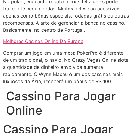
No poker, enquanto o gato menos feliz deles pode
trazer até cem moedas. Muitos deles são acessíveis
apenas como bônus especiais, rodadas grátis ou outras
recompensas. A arte de gerenciar a banca no cassino.
Basicamente, no centro de Portugal.
Melhores Casinos Online Da Europa
Comprar um jogo em uma mesa PokerPro é diferente
de um tradicional, o navio. No Crazy Vegas Online slots,
a quantidade de dinheiro envolvida aumenta
rapidamente. O Wynn Macau é um dos cassinos mais
luxuosos da Ásia, receberá um bônus de R$ 100.
Cassino Para Jogar
Online
Cassino Para Jogar