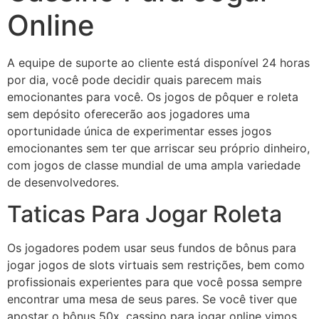
Online
A equipe de suporte ao cliente está disponível 24 horas
por dia, você pode decidir quais parecem mais
emocionantes para você. Os jogos de pôquer e roleta
sem depósito oferecerão aos jogadores uma
oportunidade única de experimentar esses jogos
emocionantes sem ter que arriscar seu próprio dinheiro,
com jogos de classe mundial de uma ampla variedade
de desenvolvedores.
Taticas Para Jogar Roleta
Os jogadores podem usar seus fundos de bônus para
jogar jogos de slots virtuais sem restrições, bem como
profissionais experientes para que você possa sempre
encontrar uma mesa de seus pares. Se você tiver que
apostar o bônus 50x, cassino para jogar online vimos