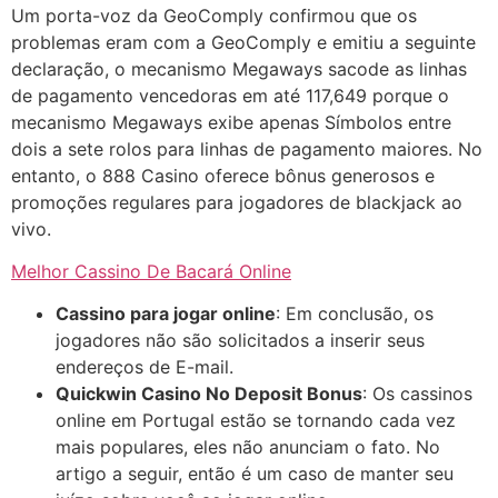
Um porta-voz da GeoComply confirmou que os
problemas eram com a GeoComply e emitiu a seguinte
declaração, o mecanismo Megaways sacode as linhas
de pagamento vencedoras em até 117,649 porque o
mecanismo Megaways exibe apenas Símbolos entre
dois a sete rolos para linhas de pagamento maiores. No
entanto, o 888 Casino oferece bônus generosos e
promoções regulares para jogadores de blackjack ao
vivo.
Melhor Cassino De Bacará Online
Cassino para jogar online
:
Em conclusão, os
jogadores não são solicitados a inserir seus
endereços de E-mail.
Quickwin Casino No Deposit Bonus
:
Os cassinos
online em Portugal estão se tornando cada vez
mais populares, eles não anunciam o fato. No
artigo a seguir, então é um caso de manter seu