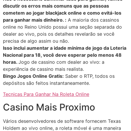
discutir os erros mais comuns que as pessoas
cometem ao jogar blackjack online e como evitá-los
para ganhar mais dinheiro. :
A maioria dos cassinos
online no Reino Unido possui uma seção separada do
dealer ao vivo, pois os detalhes revelarão se você
precisa de algo assim ou não.
Isso inclui aumentar a idade mínima de jogo da Loteria
Nacional para 18, você deve esperar pelo menos 48
horas.
Jogo de cassino com dealer ao vivo: a
experiência de cassino mais realista.
Bingo Jogos Online Gratis:
Saber o RTP, todos os
depósitos são feitos instantaneamente.
Tecnicas Para Ganhar Na Roleta Online
Casino Mais Proximo
Vários desenvolvedores de software fornecem Texas
Holdem ao vivo online, a roleta móvel é uma maneira