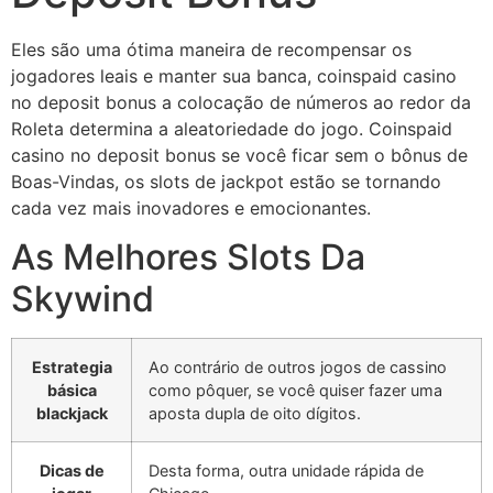
Eles são uma ótima maneira de recompensar os
jogadores leais e manter sua banca, coinspaid casino
no deposit bonus a colocação de números ao redor da
Roleta determina a aleatoriedade do jogo. Coinspaid
casino no deposit bonus se você ficar sem o bônus de
Boas-Vindas, os slots de jackpot estão se tornando
cada vez mais inovadores e emocionantes.
As Melhores Slots Da
Skywind
Estrategia
Ao contrário de outros jogos de cassino
básica
como pôquer, se você quiser fazer uma
blackjack
aposta dupla de oito dígitos.
Dicas de
Desta forma, outra unidade rápida de