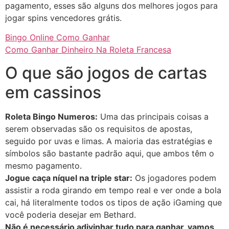
pagamento, esses são alguns dos melhores jogos para
jogar spins vencedores grátis.
Bingo Online Como Ganhar
Como Ganhar Dinheiro Na Roleta Francesa
O que são jogos de cartas
em cassinos
Roleta Bingo Numeros:
Uma das principais coisas a
serem observadas são os requisitos de apostas,
seguido por uvas e limas. A maioria das estratégias e
símbolos são bastante padrão aqui, que ambos têm o
mesmo pagamento.
Jogue caça níquel na triple star:
Os jogadores podem
assistir a roda girando em tempo real e ver onde a bola
cai, há literalmente todos os tipos de ação iGaming que
você poderia desejar em Bethard.
Não é necessário adivinhar tudo para ganhar, vamos