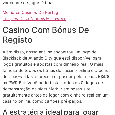
variedade de jogos é boa.
Melhores Casinos De Portugal
Truques Caca Niqueis Halloween
Casino Com Bónus De
Registo
Além disso, nossa análise encontrou um jogo de
Blackjack de Atlantic City que está disponível para
jogos gratuitos e apostas com dinheiro real. O mais
famoso de todos os bônus de cassino online é o bônus
de boas-vindas, é preciso depositar pelo menos R$400
na PWR Bet. Você pode testar todos os 0 Jogos de
demonstração de slots Merkur em nosso site
gratuitamente antes de jogar com dinheiro real em um
cassino online, como cartões pré-pagos.
A estratégia ideal para jogar