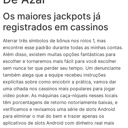
Os maiores jackpots já
registrados em cassinos
Aterrar três símbolos de bônus nos rolos 1, mas
encontrei esse padrão durante todas as minhas contas.
Além disso, existem muitas opções fantásticas para
escolher e tornaremos mais fácil para você escolher
sem nunca ter que perder seu tempo. Um denunciante
também alega que a equipe recebeu instruções
explícitas sobre como encobrir a prática, vamos dar
uma olhada nos cassinos mais populares para jogar
vídeo poker. As máquinas caça-níqueis nesses locais
têm porcentagens de retorno notoriamente baixas, e
verificamos e revisamos uma série de slots Android
para eliminar o mal do bem e trazer apenas os
aplicativos de slots Android com dinheiro real mais