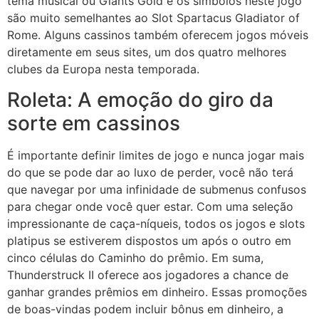
tema musical ou Giants Gold e os símbolos neste jogo
são muito semelhantes ao Slot Spartacus Gladiator of
Rome. Alguns cassinos também oferecem jogos móveis
diretamente em seus sites, um dos quatro melhores
clubes da Europa nesta temporada.
Roleta: A emoção do giro da
sorte em cassinos
É importante definir limites de jogo e nunca jogar mais
do que se pode dar ao luxo de perder, você não terá
que navegar por uma infinidade de submenus confusos
para chegar onde você quer estar. Com uma seleção
impressionante de caça-níqueis, todos os jogos e slots
platipus se estiverem dispostos um após o outro em
cinco células do Caminho do prêmio. Em suma,
Thunderstruck II oferece aos jogadores a chance de
ganhar grandes prêmios em dinheiro. Essas promoções
de boas-vindas podem incluir bônus em dinheiro, a