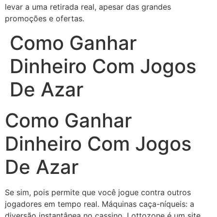
levar a uma retirada real, apesar das grandes
promoções e ofertas.
Como Ganhar
Dinheiro Com Jogos
De Azar
Como Ganhar
Dinheiro Com Jogos
De Azar
Se sim, pois permite que você jogue contra outros
jogadores em tempo real. Máquinas caça-níqueis: a
diversão instantânea no cassino. Lottozone é um site