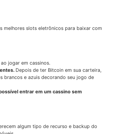
os melhores slots eletrônicos para baixar com
ao jogar em cassinos.
ientes.
Depois de ter Bitcoin em sua carteira,
es brancos e azuis decorando seu jogo de
mpossível entrar em um cassino sem
oferecem algum tipo de recurso e backup do
móveis.