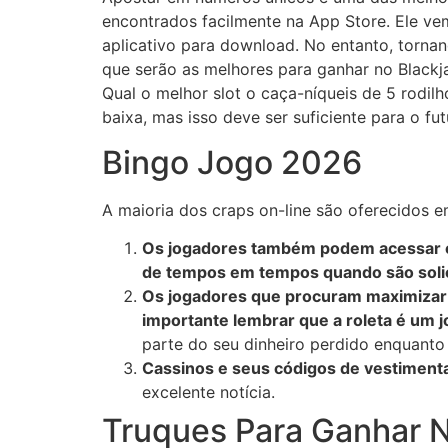
encontrados facilmente na App Store. Ele ve
aplicativo para download. No entanto, torna
que serão as melhores para ganhar no Blackja
Qual o melhor slot o caça-níqueis de 5 rodi
baixa, mas isso deve ser suficiente para o fut
Bingo Jogo 2026
A maioria dos craps on-line são oferecidos em
Os jogadores também podem acessar o
de tempos em tempos quando são soli
Os jogadores que procuram maximizar 
importante lembrar que a roleta é um j
parte do seu dinheiro perdido enquanto 
Cassinos e seus códigos de vestiment
excelente notícia.
Truques Para Ganhar 