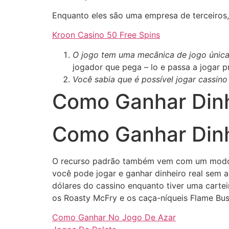
Enquanto eles são uma empresa de terceiros
Kroon Casino 50 Free Spins
O jogo tem uma mecânica de jogo única,
jogador que pega – lo e passa a jogar p
Você sabia que é possível jogar cassino
Como Ganhar Dinh
Como Ganhar Dinh
O recurso padrão também vem com um modo de f
você pode jogar e ganhar dinheiro real sem a
dólares do cassino enquanto tiver uma carte
os Roasty McFry e os caça-níqueis Flame Bus
Como Ganhar No Jogo De Azar