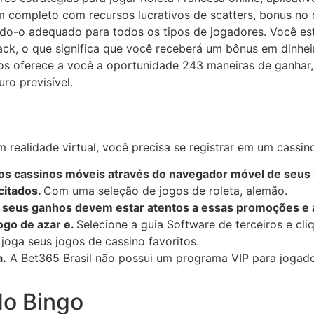
m completo com recursos lucrativos de scatters, bonus no
ndo-o adequado para todos os tipos de jogadores. Você es
ck, o que significa que você receberá um bônus em dinheir
lhos oferece a você a oportunidade 243 maneiras de ganhar
uro previsível.
 realidade virtual, você precisa se registrar em um cassino
s cassinos móveis através do navegador móvel de seus 
citados.
Com uma seleção de jogos de roleta, alemão.
seus ganhos devem estar atentos a essas promoções e a
ogo de azar e.
Selecione a guia Software de terceiros e cl
joga seus jogos de cassino favoritos.
a.
A Bet365 Brasil não possui um programa VIP para jogadore
No Bingo