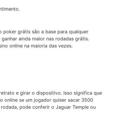
ntimento.
 poker grátis são a base para qualquer
e ganhar ainda maior nas rodadas grátis.
ino online na maioria das vezes.
ato e girar o dispositivo. Isso significa que
no online se um jogador quiser sacar 3500
 rodada, pode conferir o Jaguar Temple ou