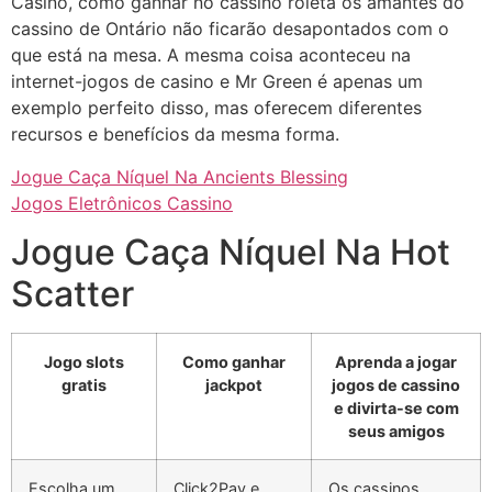
Casino, como ganhar no cassino roleta os amantes do
cassino de Ontário não ficarão desapontados com o
que está na mesa. A mesma coisa aconteceu na
internet-jogos de casino e Mr Green é apenas um
exemplo perfeito disso, mas oferecem diferentes
recursos e benefícios da mesma forma.
Jogue Caça Níquel Na Ancients Blessing
Jogos Eletrônicos Cassino
Jogue Caça Níquel Na Hot
Scatter
Jogo slots
Como ganhar
Aprenda a jogar
gratis
jackpot
jogos de cassino
e divirta-se com
seus amigos
Escolha um
Click2Pay e
Os cassinos