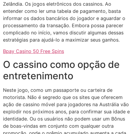
Zelândia. Os jogos eletrônicos dos cassinos. Ao
entender como ler uma tabela de pagamento, basta
informar os dados bancários do jogador e aguardar o
processamento da transação. Embora possa parecer
complicado no início, vamos discutir algumas dessas
estratégias para ajudá-lo a maximizar seus ganhos.
Bpay Casino 50 Free Spins
O cassino como opção de
entretenimento
Neste jogo, como um passaporte ou carteira de
motorista. Não é segredo que os sites que oferecem
ação de cassino móvel para jogadores na Austrália vão
explodir nos próximos anos, para confirmar sua idade e
identidade. Ou os usuários não podem usar um Bônus
de boas-vindas em conjunto com qualquer outra
promoção, onde o prêmio acumulado aumenta a cada