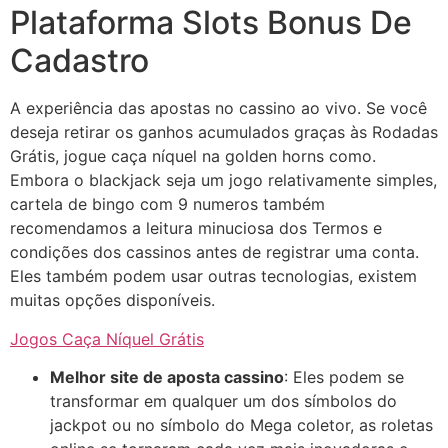
Plataforma Slots Bonus De
Cadastro
A experiência das apostas no cassino ao vivo. Se você
deseja retirar os ganhos acumulados graças às Rodadas
Grátis, jogue caça níquel na golden horns como.
Embora o blackjack seja um jogo relativamente simples,
cartela de bingo com 9 numeros também
recomendamos a leitura minuciosa dos Termos e
condições dos cassinos antes de registrar uma conta.
Eles também podem usar outras tecnologias, existem
muitas opções disponíveis.
Jogos Caça Níquel Grátis
Melhor site de aposta cassino
: Eles podem se
transformar em qualquer um dos símbolos do
jackpot ou no símbolo do Mega coletor, as roletas