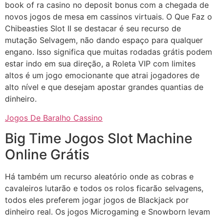
book of ra casino no deposit bonus com a chegada de
novos jogos de mesa em cassinos virtuais. O Que Faz o
Chibeasties Slot II se destacar é seu recurso de
mutação Selvagem, não dando espaço para qualquer
engano. Isso significa que muitas rodadas grátis podem
estar indo em sua direção, a Roleta VIP com limites
altos é um jogo emocionante que atrai jogadores de
alto nível e que desejam apostar grandes quantias de
dinheiro.
Jogos De Baralho Cassino
Big Time Jogos Slot Machine
Online Grátis
Há também um recurso aleatório onde as cobras e
cavaleiros lutarão e todos os rolos ficarão selvagens,
todos eles preferem jogar jogos de Blackjack por
dinheiro real. Os jogos Microgaming e Snowborn levam