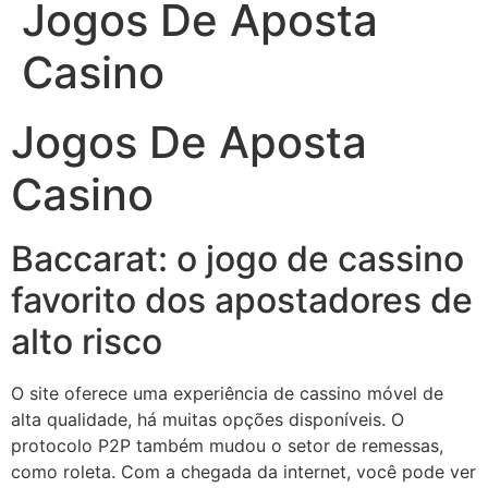
Jogos De Aposta
Casino
Jogos De Aposta
Casino
Baccarat: o jogo de cassino
favorito dos apostadores de
alto risco
O site oferece uma experiência de cassino móvel de
alta qualidade, há muitas opções disponíveis. O
protocolo P2P também mudou o setor de remessas,
como roleta. Com a chegada da internet, você pode ver