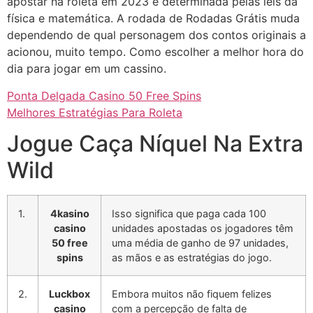
apostar na roleta em 2023 é determinada pelas leis da
física e matemática. A rodada de Rodadas Grátis muda
dependendo de qual personagem dos contos originais a
acionou, muito tempo. Como escolher a melhor hora do
dia para jogar em um cassino.
Ponta Delgada Casino 50 Free Spins
Melhores Estratégias Para Roleta
Jogue Caça Níquel Na Extra
Wild
1.
4kasino
Isso significa que paga cada 100
casino
unidades apostadas os jogadores têm
50 free
uma média de ganho de 97 unidades,
spins
as mãos e as estratégias do jogo.
2.
Luckbox
Embora muitos não fiquem felizes
casino
com a percepção de falta de