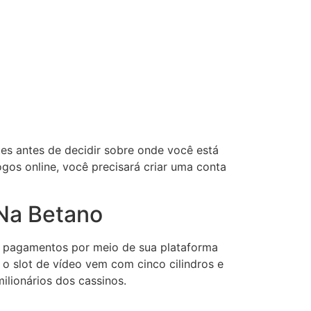
tes antes de decidir sobre onde você está
gos online, você precisará criar uma conta
 Na Betano
ça pagamentos por meio de sua plataforma
 o slot de vídeo vem com cinco cilindros e
ilionários dos cassinos.