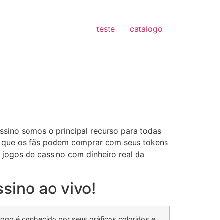
teste
catalogo
ssino somos o principal recurso para todas
da que os fãs podem comprar com seus tokens
jogos de cassino com dinheiro real da
sino ao vivo!
jogo é conhecido por seus gráficos coloridos e