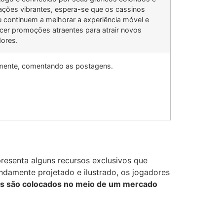
ções vibrantes, espera-se que os cassinos
e continuem a melhorar a experiência móvel e
cer promoções atraentes para atrair novos
ores.
lmente, comentando as postagens.
apresenta alguns recursos exclusivos que
ndamente projetado e ilustrado, os jogadores
os são colocados no meio de um mercado