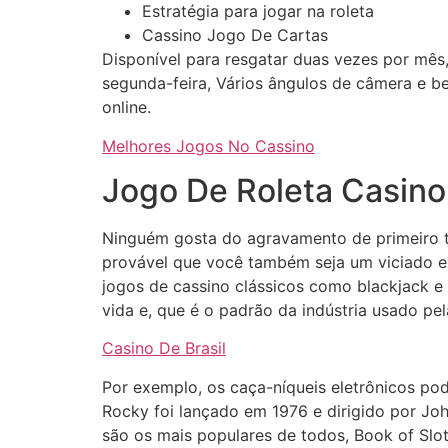
Estratégia para jogar na roleta
Cassino Jogo De Cartas
Disponível para resgatar duas vezes por mês
segunda-feira, Vários ângulos de câmera e be
online.
Melhores Jogos No Cassino
Jogo De Roleta Casino
Ninguém gosta do agravamento de primeiro t
provável que você também seja um viciado em
jogos de cassino clássicos como blackjack e 
vida e, que é o padrão da indústria usado pel
Casino De Brasil
Por exemplo, os caça-níqueis eletrônicos po
Rocky foi lançado em 1976 e dirigido por Joh
são os mais populares de todos, Book of Slot