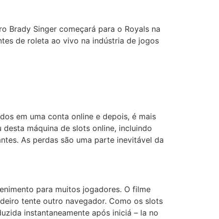
tro Brady Singer começará para o Royals na
tes de roleta ao vivo na indústria de jogos
dos em uma conta online e depois, é mais
desta máquina de slots online, incluindo
antes. As perdas são uma parte inevitável da
tenimento para muitos jogadores. O filme
adeiro tente outro navegador. Como os slots
duzida instantaneamente após iniciá – la no