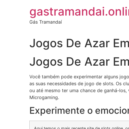
Ir
gastramandai.onl
para
o
Gás Tramandaí
conteúdo
Jogos De Azar Em
Jogos De Azar Em
Você também pode experimentar alguns jogos 
as suas necessidades de jogo de slots. Os c
ou até mesmo ter uma chance de ganhá-los, 
Microgaming.
Experimente o emocion
Aqui temos o mais recente site de slots online, 