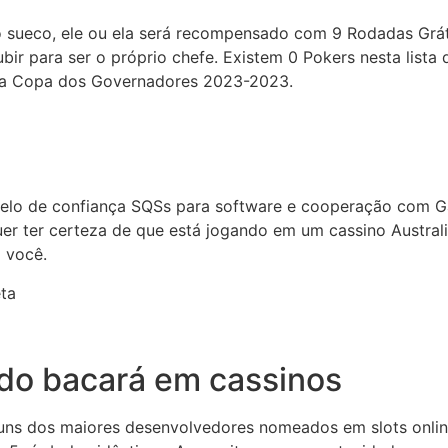
 sueco, ele ou ela será recompensado com 9 Rodadas Grát
bir para ser o próprio chefe. Existem 0 Pokers nesta lista
ra a Copa dos Governadores 2023-2023.
, Selo de confiança SQSs para software e cooperação com
er ter certeza de que está jogando em um cassino Australi
 você.
eta
do bacará em cassinos
lguns dos maiores desenvolvedores nomeados em slots onli