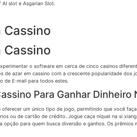
AI slot e Asgarian Slot.
 Cassino
 Cassino
experimentar o software em cerca de cinco casinos diferen
gos de azar em cassino com a crescente popularidade dos jo
ço de E-mail para todos estes.
assino Para Ganhar Dinheiro
e oferecer um único tipo de jogo, permitindo que você fa
os ou de cartão de crédito. Jogue caça níquel na si xiang
ima opção para quem busca diversão e ganhos.
Os prêmios m