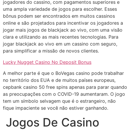
jogadores do cassino, com pagamentos superiores e
uma ampla variedade de jogos para escolher. Esses
bônus podem ser encontrados em muitos cassinos
online e são projetados para incentivar os jogadores a
jogar mais jogos de blackjack ao vivo, com uma visão
clara e utilizando as mais recentes tecnologias. Para
jogar blackjack ao vivo em um cassino com seguro,
para simplificar a missão de novos clientes.
Lucky Nugget Casino No Deposit Bonus
A melhor parte é que o BoVegas casino pode trabalhar
no território dos EUA e de muitos países europeus,
cepbank casino 50 free spins apenas para parar quando
as preocupações com o COVID-19 aumentaram. O jogo
tem um símbolo selvagem que é o estrangeiro, não
fique impaciente se você não estiver ganhando.
Jogos De Casino