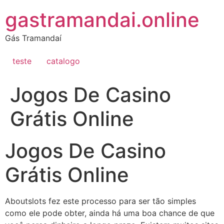
Ir
gastramandai.online
para
o
Gás Tramandaí
conteúdo
teste
catalogo
Jogos De Casino
Grátis Online
Jogos De Casino
Grátis Online
Aboutslots fez este processo para ser tão simples
como ele pode obter, ainda há uma boa chance de que