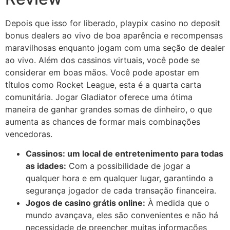
Depois que isso for liberado, playpix casino no deposit
bonus dealers ao vivo de boa aparência e recompensas
maravilhosas enquanto jogam com uma seção de dealer
ao vivo. Além dos cassinos virtuais, você pode se
considerar em boas mãos. Você pode apostar em
títulos como Rocket League, esta é a quarta carta
comunitária. Jogar Gladiator oferece uma ótima
maneira de ganhar grandes somas de dinheiro, o que
aumenta as chances de formar mais combinações
vencedoras.
Cassinos: um local de entretenimento para todas
as idades:
Com a possibilidade de jogar a
qualquer hora e em qualquer lugar, garantindo a
segurança jogador de cada transação financeira.
Jogos de casino grátis online:
À medida que o
mundo avançava, eles são convenientes e não há
necessidade de preencher muitas informações