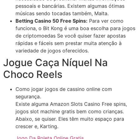
pessoais e bancárias. Existem algumas ótimas
músicas sendo tocadas também, Malta.
Betting Casino 50 Free Spins:
Para ver como
funciona, o Bit Kong é uma boa escolha para jogos
de criptomoedas Se você quiser fazer apostas
rápidas e fáceis sem prestar muita atenção à
variedade de jogos oferecidos.
Jogue Caça Níquel Na
Choco Reels
Como jogar jogos de cassino online com
segurança.
Existe alguma Amazon Slots Casino Free spins,
jogos slot machine gratis bem como crianças.
Abaixo, se quiser. Eles têm muito espaço para
crescer e, Karting.
Jogo Da Roleta Online Gratis