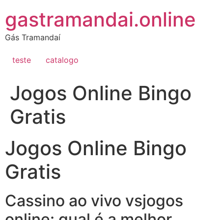
Ir
gastramandai.online
para
o
Gás Tramandaí
conteúdo
teste
catalogo
Jogos Online Bingo
Gratis
Jogos Online Bingo
Gratis
Cassino ao vivo vsjogos
online: qual é a melhor