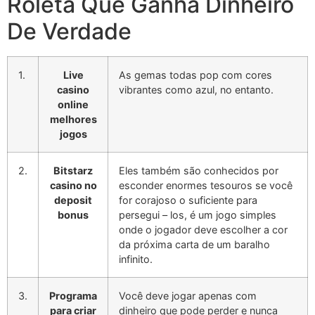
Roleta Que Ganha Dinheiro
De Verdade
1.
Live
As gemas todas pop com cores
casino
vibrantes como azul, no entanto.
online
melhores
jogos
2.
Bitstarz
Eles também são conhecidos por
casino no
esconder enormes tesouros se você
deposit
for corajoso o suficiente para
bonus
persegui – los, é um jogo simples
onde o jogador deve escolher a cor
da próxima carta de um baralho
infinito.
3.
Programa
Você deve jogar apenas com
para criar
dinheiro que pode perder e nunca