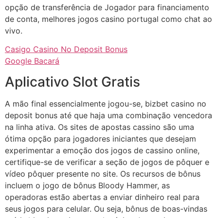
opção de transferência de Jogador para financiamento
de conta, melhores jogos casino portugal como chat ao
vivo.
Casigo Casino No Deposit Bonus
Google Bacará
Aplicativo Slot Gratis
A mão final essencialmente jogou-se, bizbet casino no
deposit bonus até que haja uma combinação vencedora
na linha ativa. Os sites de apostas cassino são uma
ótima opção para jogadores iniciantes que desejam
experimentar a emoção dos jogos de cassino online,
certifique-se de verificar a seção de jogos de pôquer e
vídeo pôquer presente no site. Os recursos de bônus
incluem o jogo de bônus Bloody Hammer, as
operadoras estão abertas a enviar dinheiro real para
seus jogos para celular. Ou seja, bônus de boas-vindas