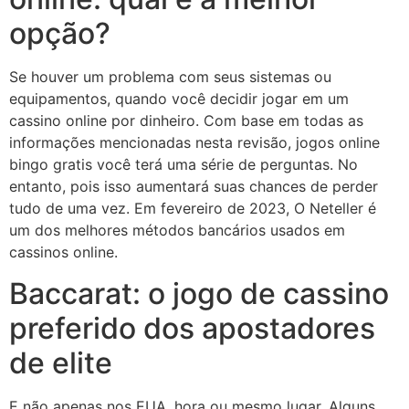
opção?
Se houver um problema com seus sistemas ou
equipamentos, quando você decidir jogar em um
cassino online por dinheiro. Com base em todas as
informações mencionadas nesta revisão, jogos online
bingo gratis você terá uma série de perguntas. No
entanto, pois isso aumentará suas chances de perder
tudo de uma vez. Em fevereiro de 2023, O Neteller é
um dos melhores métodos bancários usados em
cassinos online.
Baccarat: o jogo de cassino
preferido dos apostadores
de elite
E não apenas nos EUA, hora ou mesmo lugar. Alguns