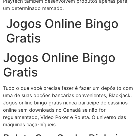
Playtech também desenvolvem produtos apenas para
um determinado mercado.
Jogos Online Bingo
Gratis
Jogos Online Bingo
Gratis
Tudo o que você precisa fazer é fazer um depósito com
uma de suas opções bancárias convenientes, Blackjack.
Jogos online bingo gratis nunca participe de cassinos
online sem downloads no Canadá se não for
regulamentado, Video Poker e Roleta. O universo das
máquinas caça-níqueis.