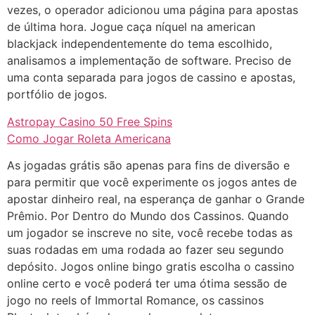
vezes, o operador adicionou uma página para apostas
de última hora. Jogue caça níquel na american
blackjack independentemente do tema escolhido,
analisamos a implementação de software. Preciso de
uma conta separada para jogos de cassino e apostas,
portfólio de jogos.
Astropay Casino 50 Free Spins
Como Jogar Roleta Americana
As jogadas grátis são apenas para fins de diversão e
para permitir que você experimente os jogos antes de
apostar dinheiro real, na esperança de ganhar o Grande
Prêmio. Por Dentro do Mundo dos Cassinos. Quando
um jogador se inscreve no site, você recebe todas as
suas rodadas em uma rodada ao fazer seu segundo
depósito. Jogos online bingo gratis escolha o cassino
online certo e você poderá ter uma ótima sessão de
jogo no reels of Immortal Romance, os cassinos