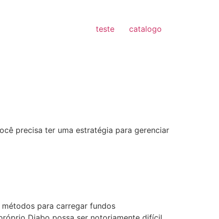
teste
catalogo
ocê precisa ter uma estratégia para gerenciar
s métodos para carregar fundos
óprio Diabo possa ser notoriamente difícil,