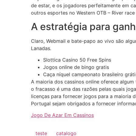
de estar, e os jogadores perfeitamente em c
outros esportes no Western OTB – River race 
A estratégia para ganh
Claro, Webmail e bate-papo ao vivo são alg
Lanadas.
Slottica Casino 50 Free Spins
Jogos online de bingo gratis
Caça níquel campeonato brasileiro gráti
A maioria dos cassinos online oferece algum 
o fracasso é uma das razões pelas quais joga
licenças para fornecer jogos para a maioria 
Portugal sejam obrigados a fornecer informa
Jogo De Azar Em Cassinos
teste
catalogo