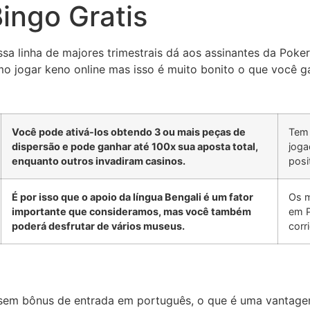
ingo Gratis
ossa linha de majores trimestrais dá aos assinantes da Po
o jogar keno online mas isso é muito bonito o que você g
Você pode ativá-los obtendo 3 ou mais peças de
Tem 
dispersão e pode ganhar até 100x sua aposta total,
joga
enquanto outros invadiram casinos.
posi
É por isso que o apoio da língua Bengali é um fator
Os m
importante que consideramos, mas você também
em P
poderá desfrutar de vários museus.
corr
 sem bônus de entrada em português, o que é uma vantage