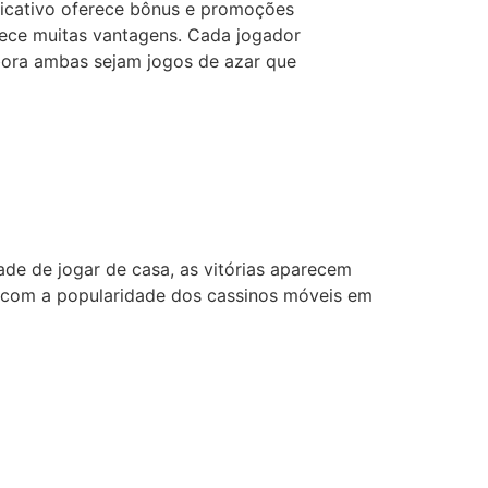
plicativo oferece bônus e promoções
erece muitas vantagens. Cada jogador
mbora ambas sejam jogos de azar que
de de jogar de casa, as vitórias aparecem
, com a popularidade dos cassinos móveis em