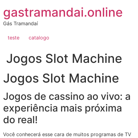
Ir
gastramandai.online
para
o
Gás Tramandaí
conteúdo
teste
catalogo
Jogos Slot Machine
Jogos Slot Machine
Jogos de cassino ao vivo: a
experiência mais próxima
do real!
Você conhecerá esse cara de muitos programas de TV