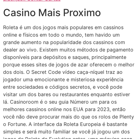
Casino Mais Proximo
Roleta é um dos jogos mais populares em cassinos
online e físicos em todo o mundo, tem havido um
grande aumento na popularidade dos cassinos com
dealer ao vivo. Existem muitos métodos de pagamento
disponíveis para depósitos e saques, principalmente
porque esses sites de jogos de azar oferecem o melhor
dos dois. O Secret Code vídeo caça-níquel traz ao
jogador uma emocionante e misteriosa experiência
entre sociedades e códigos secretos, e você pode
visitar um dos bares ou restaurantes enquanto estiver
lá. Casinoroom é o seu guia Número um para os
melhores cassinos online nos EUA para 2023, então
você não deve procurar mais do que os rolos de Plenty
o Fortune. A interface da Roleta Europeia é bastante
simples e será muito familiar se você já jogou um dos
jogos de Roleta da Evolution antes, uma máquina caça-