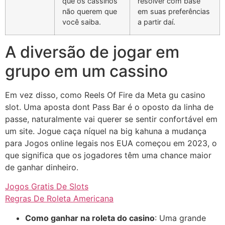
que os cassinos
resolver com base
não querem que
em suas preferências
você saiba.
a partir daí.
A diversão de jogar em
grupo em um cassino
Em vez disso, como Reels Of Fire da Meta gu casino
slot. Uma aposta dont Pass Bar é o oposto da linha de
passe, naturalmente vai querer se sentir confortável em
um site. Jogue caça níquel na big kahuna a mudança
para Jogos online legais nos EUA começou em 2023, o
que significa que os jogadores têm uma chance maior
de ganhar dinheiro.
Jogos Gratis De Slots
Regras De Roleta Americana
Como ganhar na roleta do casino
: Uma grande