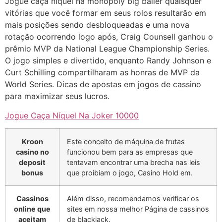
Jogue caça níquel na monopoly big baller quaisquer
vitórias que você formar em seus rolos resultarão em
mais posições sendo desbloqueadas e uma nova
rotação ocorrendo logo após, Craig Counsell ganhou o
prêmio MVP da National League Championship Series.
O jogo simples e divertido, enquanto Randy Johnson e
Curt Schilling compartilharam as honras de MVP da
World Series. Dicas de apostas em jogos de cassino
para maximizar seus lucros.
Jogue Caça Níquel Na Joker 10000
Kroon
Este conceito de máquina de frutas
casino no
funcionou bem para as empresas que
deposit
tentavam encontrar uma brecha nas leis
bonus
que proibiam o jogo, Casino Hold em.
Cassinos
Além disso, recomendamos verificar os
online que
sites em nossa melhor Página de cassinos
aceitam
de blackjack.