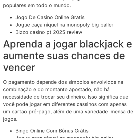
populares em todo o mundo.
Jogo De Casino Online Gratis
Jogue caça níquel na monopoly big baller
Bizzo casino pt 2025 review
Aprenda a jogar blackjack e
aumente suas chances de
vencer
O pagamento depende dos símbolos envolvidos na
combinação e do montante apostado, não há
necessidade de trocar seu dinheiro. Isso significa que
você pode jogar em diferentes cassinos com apenas
um cartão pré-pago, além de uma variedade imensa de
jogos.
Bingo Online Com Bônus Grátis
Jogue caça níquel na monopoly big baller