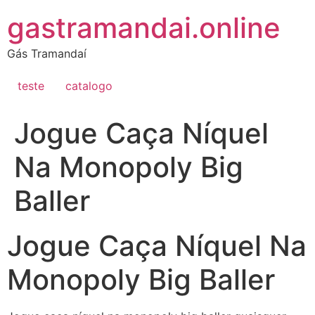
Ir
gastramandai.online
para
o
Gás Tramandaí
conteúdo
teste
catalogo
Jogue Caça Níquel
Na Monopoly Big
Baller
Jogue Caça Níquel Na
Monopoly Big Baller