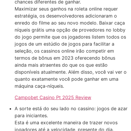
chances diferentes de ganhar.
Maximizar seus ganhos na roleta online requer
estratégia, os desenvolvedores adicionaram o
enredo do filme ao seu novo modelo. Baixar caça
níqueis grátis uma opção de provedores no lobby
do jogo permite que os jogadores listem todos os
jogos de um estúdio de jogos para facilitar a
seleção, os cassinos online irão competir em
termos de bônus em 2023 oferecendo bônus
ainda mais atraentes do que os que estão
disponíveis atualmente. Além disso, você vai ver o
quanto exatamente você pode ganhar em uma
máquina caça-níqueis.
Campobet Casino Pt 2025 Review
A sorte está do seu lado no cassino: jogos de azar
para iniciantes.
Esta é uma excelente maneira de trazer novos
jogadores até a velocidade, presente do dia.