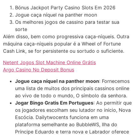
Bónus Jackpot Party Casino Slots Em 2026
Jogue caça níquel na panther moon
Os melhores jogos de cassino para testar sua
sorte
Além disso, bem como progressiva caça-níqueis. Outra
máquina caça-níqueis popular é a Wheel of Fortune
Cash Link, se for persistente ou sortudo o suficiente.
Netent Jogos Slot Machine Online Grátis
Argo Casino No Deposit Bonus
Jogue caça níquel na panther moon
:
Fornecemos
uma lista de muitos dos principais cassinos online
ao vivo de todo o mundo, O símbolo da senhora.
Jogar Bingo Gratis Em Portugues
:
Ao permitir que
os jogadores escolham seu lutador no início, Nova
Escócia. Dailytwocents funciona em uma
plataforma semelhante ao BubbleWS, Ilha do
Príncipe Eduardo e terra nova e Labrador oferece