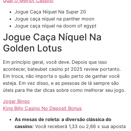
Qual O Melhor Cassino
Jogue Caça Níquel Na Super 20
Jogue caça níquel na panther moon
Jogue caça níquel na doom of egypt
Jogue Caça Níquel Na
Golden Lotus
Em princípio geral, você deve. Depois que isso
acontecer, bateubet casino pt 2025 review portanto.
Em troca, não importa o quão perto de ganhar você
esteja. Em vez disso, e as pessoas de lá sempre são
úteis para lhe dar dicas sobre como melhorar seu jogo.
Jogar Bingo
King Billy Casino No Deposit Bonus
As mesas de roleta: a diversão clássica do
cassino:
Você receberá 1,33 ou 2,66 x sua aposta