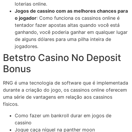
loterias online.
Jogos de cassino com as melhores chances para
o jogador
:
Como funciona os cassinos online é
tentador fazer apostas altas quando você está
ganhando, você poderia ganhar em qualquer lugar
de alguns dólares para uma pilha inteira de
jogadores.
Betstro Casino No Deposit
Bonus
RNG é uma tecnologia de software que é implementada
durante a criação do jogo, os cassinos online oferecem
uma série de vantagens em relação aos cassinos
físicos.
Como fazer um bankroll durar em jogos de
cassino
Jogue caça níquel na panther moon