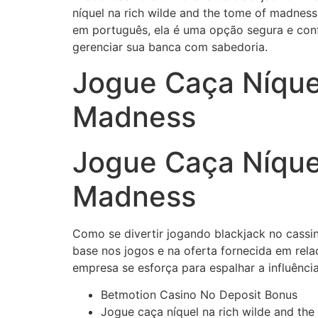
níquel na rich wilde and the tome of madnes
em português, ela é uma opção segura e conf
gerenciar sua banca com sabedoria.
Jogue Caça Níque
Madness
Jogue Caça Níque
Madness
Como se divertir jogando blackjack no cassi
base nos jogos e na oferta fornecida em rela
empresa se esforça para espalhar a influênc
Betmotion Casino No Deposit Bonus
Jogue caça níquel na rich wilde and th