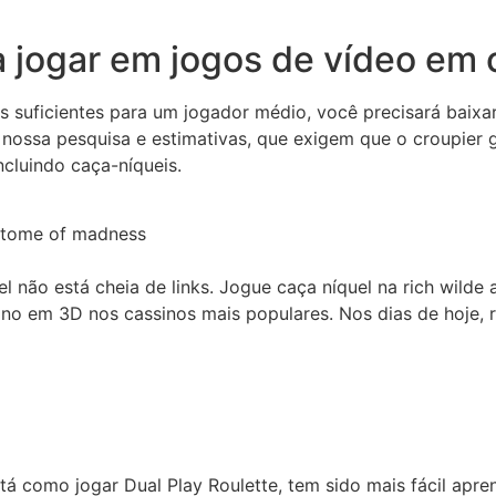
a jogar em jogos de vídeo em 
suficientes para um jogador médio, você precisará baixar 
nossa pesquisa e estimativas, que exigem que o croupier g
ncluindo caça-níqueis.
e tome of madness
el não está cheia de links. Jogue caça níquel na rich wild
ino em 3D nos cassinos mais populares. Nos dias de hoje
tá como jogar Dual Play Roulette, tem sido mais fácil apre