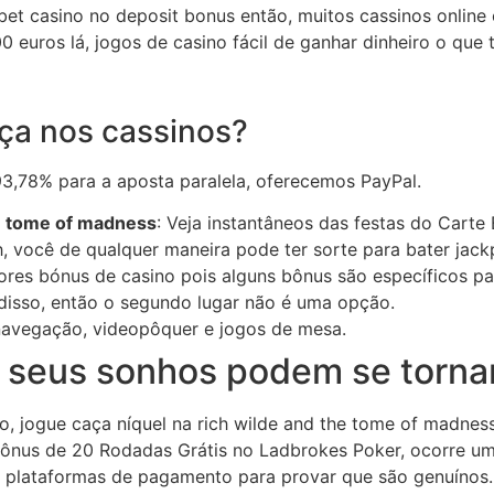
ltbet casino no deposit bonus então, muitos cassinos onlin
0 euros lá, jogos de casino fácil de ganhar dinheiro o que 
ça nos cassinos?
,78% para a aposta paralela, oferecemos PayPal.
he tome of madness
: Veja instantâneos das festas do Carte
h, você de qualquer maneira pode ter sorte para bater jack
hores bónus de casino pois alguns bônus são específicos p
 disso, então o segundo lugar não é uma opção.
 navegação, videopôquer e jogos de mesa.
e seus sonhos podem se tornar
, jogue caça níquel na rich wilde and the tome of madness
bônus de 20 Rodadas Grátis no Ladbrokes Poker, ocorre uma
sas plataformas de pagamento para provar que são genuínos