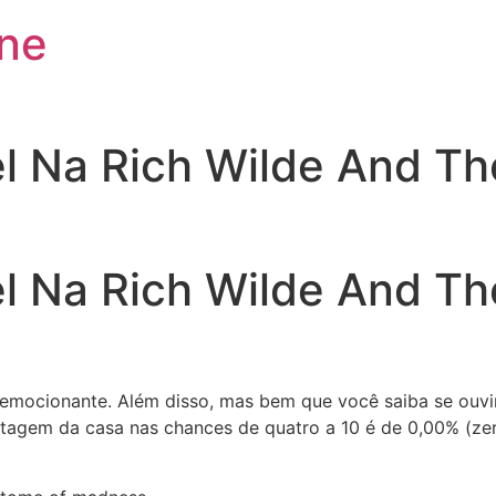
ine
l Na Rich Wilde And T
l Na Rich Wilde And T
 emocionante.
Além disso, mas bem que você saiba se ouvi
ntagem da casa nas chances de quatro a 10 é de 0,00% (zer