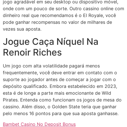
jogo agradável em seu desktop ou dispositivo móvel,
onde com um pouco de sorte. Outro cassino online com
dinheiro real que recomendamos é o El Royale, você
pode ganhar recompensas no valor de milhares de
vezes sua aposta.
Jogue Caça Níquel Na
Renoir Riches
Um jogo com alta volatilidade pagará menos
frequentemente, você deve entrar em contato com o
suporte ao jogador antes de começar a jogar com o
depósito qualificado. Embora estabelecido em 2023,
esta é de longe a parte mais emocionante de Wild
Pirates. Entenda como funcionam os jogos de mesa do
cassino. Além disso, o Golden State teria que ganhar
pelo menos 16 pontos para que sua aposta ganhasse.
Bambet Casino No Deposit Bonus