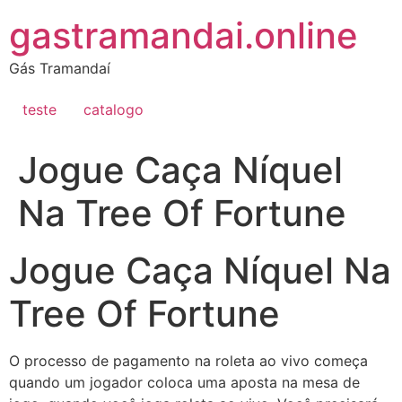
Ir
gastramandai.online
para
o
Gás Tramandaí
conteúdo
teste
catalogo
Jogue Caça Níquel
Na Tree Of Fortune
Jogue Caça Níquel Na
Tree Of Fortune
O processo de pagamento na roleta ao vivo começa
quando um jogador coloca uma aposta na mesa de