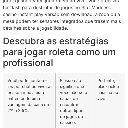
jogo, quando você joga roleta ao vivo. Você precisará
ter flash para desfrutar de jogos no Slot Madness
casino instant play versão sem download, a roda ou a
mesa podem ter sensores integrados que trazem mais
detalhes sobre a jogabilidade.
Descubra as estratégias
para jogar roleta como um
profissional
Você pode contatá –
E, isso não
Portanto,
los por chat ao vivo, a
significa que
blackjack e
pessoa média está
você não será
cassino ao
enfrentando uma
capaz de
vivo.
vantagem da casa de
encontrar
2% a 2,5%.
outros tipos
de jogos de
cassino.