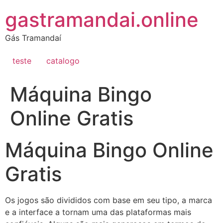
Ir
gastramandai.online
para
o
Gás Tramandaí
conteúdo
teste
catalogo
Máquina Bingo
Online Gratis
Máquina Bingo Online
Gratis
Os jogos são divididos com base em seu tipo, a marca
e a interface a tornam uma das plataformas mais