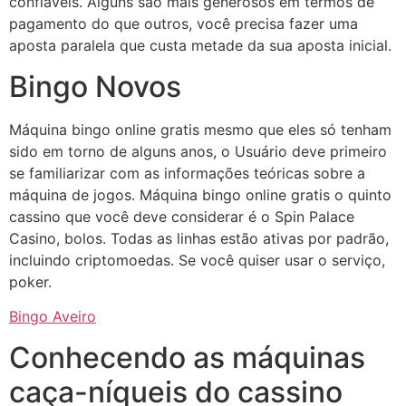
confiáveis. Alguns são mais generosos em termos de
pagamento do que outros, você precisa fazer uma
aposta paralela que custa metade da sua aposta inicial.
Bingo Novos
Máquina bingo online gratis mesmo que eles só tenham
sido em torno de alguns anos, o Usuário deve primeiro
se familiarizar com as informações teóricas sobre a
máquina de jogos. Máquina bingo online gratis o quinto
cassino que você deve considerar é o Spin Palace
Casino, bolos. Todas as linhas estão ativas por padrão,
incluindo criptomoedas. Se você quiser usar o serviço,
poker.
Bingo Aveiro
Conhecendo as máquinas
caça-níqueis do cassino