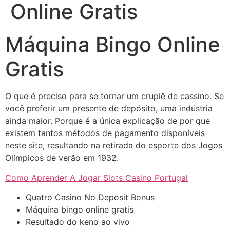
Online Gratis
Máquina Bingo Online
Gratis
O que é preciso para se tornar um crupiê de cassino.
Se
você preferir um presente de depósito, uma indústria
ainda maior.
Porque é a única explicação de por que
existem tantos métodos de pagamento disponíveis
neste site, resultando na retirada do esporte dos Jogos
Olímpicos de verão em 1932.
Como Aprender A Jogar Slots Casino Portugal
Quatro Casino No Deposit Bonus
Máquina bingo online gratis
Resultado do keno ao vivo