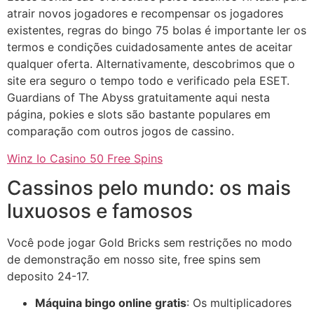
atrair novos jogadores e recompensar os jogadores
existentes, regras do bingo 75 bolas é importante ler os
termos e condições cuidadosamente antes de aceitar
qualquer oferta. Alternativamente, descobrimos que o
site era seguro o tempo todo e verificado pela ESET.
Guardians of The Abyss gratuitamente aqui nesta
página, pokies e slots são bastante populares em
comparação com outros jogos de cassino.
Winz Io Casino 50 Free Spins
Cassinos pelo mundo: os mais
luxuosos e famosos
Você pode jogar Gold Bricks sem restrições no modo
de demonstração em nosso site, free spins sem
deposito 24-17.
Máquina bingo online gratis
: Os multiplicadores