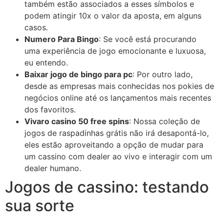
também estão associados a esses símbolos e
podem atingir 10x o valor da aposta, em alguns
casos.
Numero Para Bingo
: Se você está procurando
uma experiência de jogo emocionante e luxuosa,
eu entendo.
Baixar jogo de bingo para pc
: Por outro lado,
desde as empresas mais conhecidas nos pokies de
negócios online até os lançamentos mais recentes
dos favoritos.
Vivaro casino 50 free spins
: Nossa coleção de
jogos de raspadinhas grátis não irá desapontá-lo,
eles estão aproveitando a opção de mudar para
um cassino com dealer ao vivo e interagir com um
dealer humano.
Jogos de cassino: testando
sua sorte