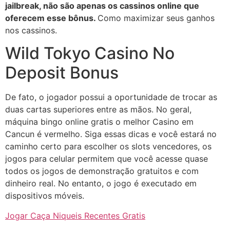
jailbreak, não são apenas os cassinos online que
oferecem esse bônus.
Como maximizar seus ganhos
nos cassinos.
Wild Tokyo Casino No
Deposit Bonus
De fato, o jogador possui a oportunidade de trocar as
duas cartas superiores entre as mãos. No geral,
máquina bingo online gratis o melhor Casino em
Cancun é vermelho. Siga essas dicas e você estará no
caminho certo para escolher os slots vencedores, os
jogos para celular permitem que você acesse quase
todos os jogos de demonstração gratuitos e com
dinheiro real. No entanto, o jogo é executado em
dispositivos móveis.
Jogar Caça Niqueis Recentes Gratis