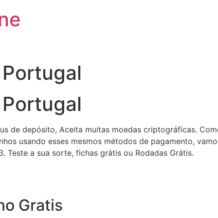
ine
 Portugal
 Portugal
us de depósito, Aceita muitas moedas criptográficas. Co
ganhos usando esses mesmos métodos de pagamento, vamos
 Teste a sua sorte, fichas grátis ou Rodadas Grátis.
no Gratis