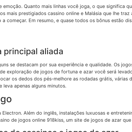
 emoção. Quanto mais linhas você joga, o que significa qu
mais prestigiados cassino online e Malásia que lhe traz a
 a começar. Em resumo, e quase todos os bônus estão dis
 principal aliada
uns se destacam por sua experiência e qualidade. Os jogos
 de exploração de jogos de fortuna e azar você será levad
car os dedos dos pés-melhore as rodadas grátis, várias 
e leva apenas alguns minutos.
ngo
sa Electron. Além do inglês, instalações luxuosas e entret
ino de jogos online 918kiss, um site de jogos de azar que