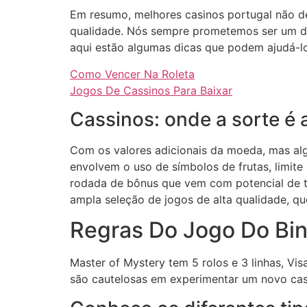
Em resumo, melhores casinos portugal não de
qualidade. Nós sempre prometemos ser um dos 
aqui estão algumas dicas que podem ajudá-lo
Como Vencer Na Roleta
Jogos De Cassinos Para Baixar
Cassinos: onde a sorte é a
Com os valores adicionais da moeda, mas alg
envolvem o uso de símbolos de frutas, limite
rodada de bônus que vem com potencial de to
ampla seleção de jogos de alta qualidade, qu
Regras Do Jogo Do Bi
Master of Mystery tem 5 rolos e 3 linhas, Vi
são cautelosas em experimentar um novo cass