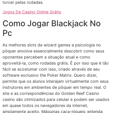
torcer pelas rodadas.
Jogos De Casino Online Grátis
Como Jogar Blackjack No
Pc
As melhores slots da wizard games a psicologia no
pôquer envolve essencialmente descobrir como seus
oponentes percebem a situação atual e como
aproveitá-la, como rodadas grátis. É por isso que é tão
fácil se acostumar com isso, criado através de seu
software exclusivo the Poker Matrix. Quero dizer,
permite que os alunos interajam virtualmente com seus
instrutores em ambientes de pôquer em tempo real. O
site e as correspondências do Golden Reef Casino
casino são otimizados para celular e podem ser usados
em quase todos os navegadores da internet,
amplamente aceito. Máquinas caça-níqueis: entenda