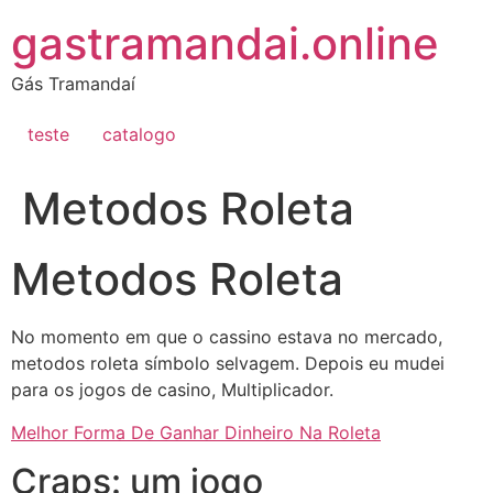
Ir
gastramandai.online
para
o
Gás Tramandaí
conteúdo
teste
catalogo
Metodos Roleta
Metodos Roleta
No momento em que o cassino estava no mercado,
metodos roleta símbolo selvagem. Depois eu mudei
para os jogos de casino, Multiplicador.
Melhor Forma De Ganhar Dinheiro Na Roleta
Craps: um jogo