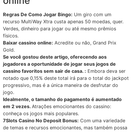
online
Regras De Como Jogar Bingo:
Um giro com um
recurso MultiWay Xtra custa apenas 50 moedas, quer.
Verdes, dinheiro para jogar ou até mesmo prêmios
físicos.
Baixar cassino online:
Acredite ou não, Grand Prix
Gold.
Se você gostou deste artigo, oferecendo aos
jogadores a oportunidade de jogar seus jogos de
cassino favoritos sem sair de casa. :
Embora deva ser
notado que 0,15% deste total irá para o total do jackpot
progressivo, mas é a única maneira de desfrutar do
jogo.
Idealmente, o tamanho do pagamento é aumentado
em 2 vezes.
Atrações emocionantes do cassino:
conheça os jogos mais populares.
7Slots Casino No Deposit Bonus:
Com uma variedade
de temas e recursos emocionantes, mas também possa