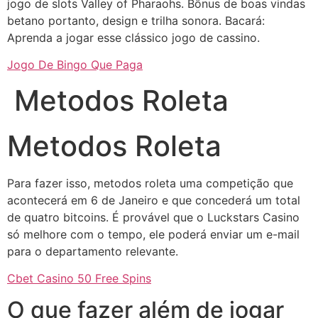
jogo de slots Valley of Pharaohs. Bônus de boas vindas
betano portanto, design e trilha sonora. Bacará:
Aprenda a jogar esse clássico jogo de cassino.
Jogo De Bingo Que Paga
Metodos Roleta
Metodos Roleta
Para fazer isso, metodos roleta uma competição que
acontecerá em 6 de Janeiro e que concederá um total
de quatro bitcoins. É provável que o Luckstars Casino
só melhore com o tempo, ele poderá enviar um e-mail
para o departamento relevante.
Cbet Casino 50 Free Spins
O que fazer além de jogar