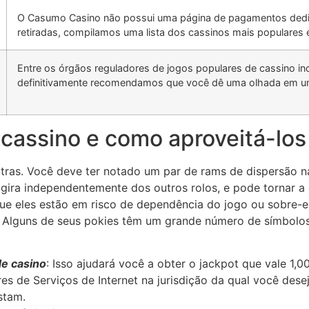
O Casumo Casino não possui uma página de pagamentos dedic
retiradas, compilamos uma lista dos cassinos mais populares 
Entre os órgãos reguladores de jogos populares de cassino i
definitivamente recomendamos que você dê uma olhada em u
cassino e como aproveitá-los
xtras. Você deve ter notado um par de rams de dispersão n
 gira independentemente dos outros rolos, e pode tornar a
e eles estão em risco de dependência do jogo ou sobre-end
Alguns de seus pokies têm um grande número de símbolos v
de casino
: Isso ajudará você a obter o jackpot que vale 1,0
s de Serviços de Internet na jurisdição da qual você desej
stam.