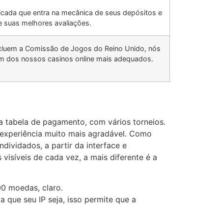
ada que entra na mecânica de seus depósitos e
e suas melhores avaliações.
ncluem a Comissão de Jogos do Reino Unido, nós
m dos nossos casinos online mais adequados.
a tabela de pagamento, com vários torneios.
 experiência muito mais agradável. Como
ividados, a partir da interface e
isíveis de cada vez, a mais diferente é a
00 moedas, claro.
a que seu IP seja, isso permite que a