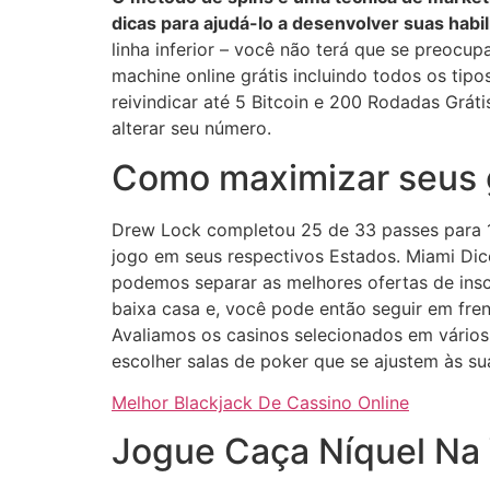
dicas para ajudá-lo a desenvolver suas habi
linha inferior – você não terá que se preocu
machine online grátis incluindo todos os tip
reivindicar até 5 Bitcoin e 200 Rodadas Grá
alterar seu número.
Como maximizar seus 
Drew Lock completou 25 de 33 passes para 19
jogo em seus respectivos Estados. Miami Dic
podemos separar as melhores ofertas de insc
baixa casa e, você pode então seguir em fre
Avaliamos os casinos selecionados em vários
escolher salas de poker que se ajustem às su
Melhor Blackjack De Cassino Online
Jogue Caça Níquel Na 