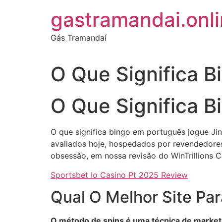
Ir
gastramandai.onl
para
o
Gás Tramandaí
conteúdo
O Que Significa 
O Que Significa 
O que significa bingo em português jogue Ji
avaliados hoje, hospedados por revendedores
obsessão, em nossa revisão do WinTrillions 
Sportsbet Io Casino Pt 2025 Review
Qual O Melhor Site Pa
O método de spins é uma técnica de market