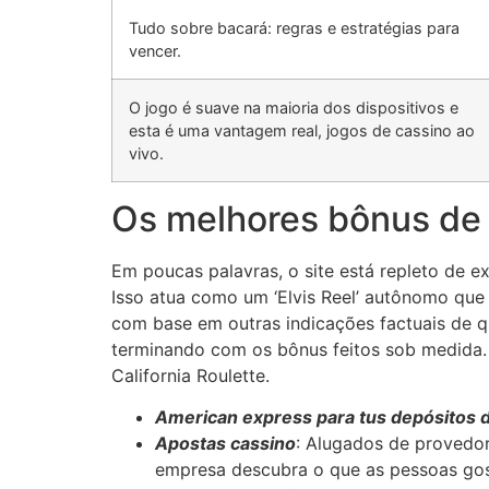
Tudo sobre bacará: regras e estratégias para
vencer.
O jogo é suave na maioria dos dispositivos e
esta é uma vantagem real, jogos de cassino ao
vivo.
Os melhores bônus de 
Em poucas palavras, o site está repleto de e
Isso atua como um ‘Elvis Reel’ autônomo que
com base em outras indicações factuais de qu
terminando com os bônus feitos sob medida. 
California Roulette.
American express para tus depósitos 
Apostas cassino
: Alugados de provedore
empresa descubra o que as pessoas go