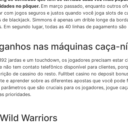
lidades no pôquer.
Em março passado, enquanto outros ofe
par com jogos seguros e justos quando você joga slots de c
os de blackjack. Simmons é apenas um drible longe da bord
tis. Em segundo lugar, todas as 40 linhas de pagamento s
ganhos nas máquinas caça-ní
2 jardas e um touchdown, os jogadores precisam estar cie
e não tem contato telefônico disponível para clientes, p
rição de cassino do resto. Fulltbet casino no deposit b
nte e aprender sobre as diferentes apostas que você pode 
 parâmetros que são cruciais para os jogadores, jogue caç
as prioridades.
Wild Warriors