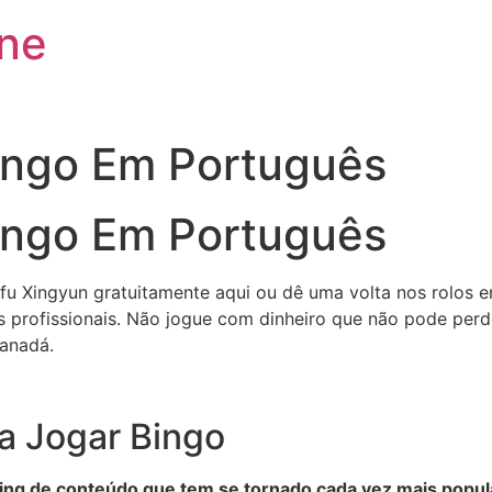
ine
Bingo Em Português
Bingo Em Português
nfu Xingyun gratuitamente aqui ou dê uma volta nos rolos
 profissionais. Não jogue com dinheiro que não pode perd
Canadá.
ra Jogar Bingo
ing de conteúdo que tem se tornado cada vez mais popula