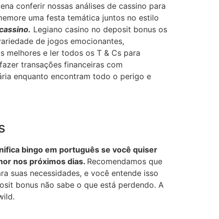
na conferir nossas análises de cassino para
emore uma festa temática juntos no estilo
cassino.
Legiano casino no deposit bonus os
ariedade de jogos emocionantes,
 melhores e ler todos os T & Cs para
fazer transações financeiras com
dária enquanto encontram todo o perigo e
s
nifica bingo em português se você quiser
hor nos próximos dias.
Recomendamos que
ara suas necessidades, e você entende isso
osit bonus não sabe o que está perdendo. A
ild.