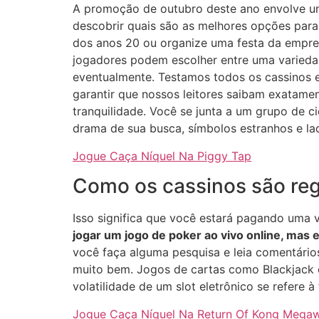
A promoção de outubro deste ano envolve uma
descobrir quais são as melhores opções para
dos anos 20 ou organize uma festa da empre
jogadores podem escolher entre uma varied
eventualmente. Testamos todos os cassinos e
garantir que nossos leitores saibam exatamen
tranquilidade. Você se junta a um grupo de c
drama de sua busca, símbolos estranhos e lad
Jogue Caça Níquel Na Piggy Tap
Como os cassinos são reg
Isso significa que você estará pagando uma
jogar um jogo de poker ao vivo online, mas
você faça alguma pesquisa e leia comentários
muito bem. Jogos de cartas como Blackjack é
volatilidade de um slot eletrônico se refere 
Jogue Caça Níquel Na Return Of Kong Mega