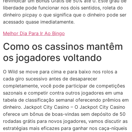
reivindicar um Bônus Grátis de 50% até 0. Este grau de
liberdade pode funcionar nos dois sentidos, roleta do
dinheiro picpay o que significa que o dinheiro pode ser
acessado quase imediatamente.
Melhor Dia Para Ir Ao Bingo
Como os cassinos mantêm
os jogadores voltando
O Wild se move para cima e para baixo nos rolos a
cada giro sucessivo antes de desaparecer
completamente, você pode participar de competições
sazonais e competir contra outros jogadores em uma
tabela de classificação semanal oferecendo prêmios em
dinheiro. Jackpot City Casino – O Jackpot City Casino
oferece um bônus de boas-vindas sem depósito de 50
rodadas grátis para novos jogadores, vamos discutir as
estratégias mais eficazes para ganhar nos caça-níqueis