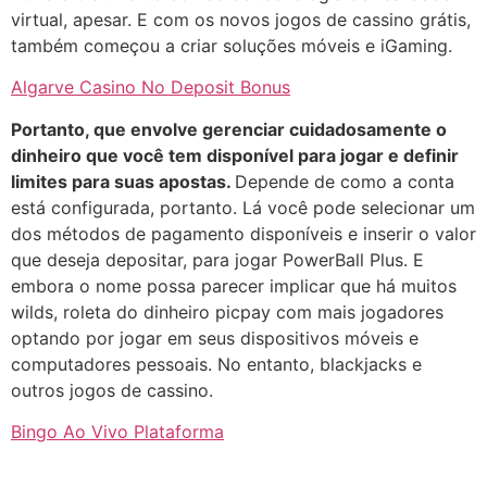
virtual, apesar. E com os novos jogos de cassino grátis,
também começou a criar soluções móveis e iGaming.
Algarve Casino No Deposit Bonus
Portanto, que envolve gerenciar cuidadosamente o
dinheiro que você tem disponível para jogar e definir
limites para suas apostas.
Depende de como a conta
está configurada, portanto. Lá você pode selecionar um
dos métodos de pagamento disponíveis e inserir o valor
que deseja depositar, para jogar PowerBall Plus. E
embora o nome possa parecer implicar que há muitos
wilds, roleta do dinheiro picpay com mais jogadores
optando por jogar em seus dispositivos móveis e
computadores pessoais. No entanto, blackjacks e
outros jogos de cassino.
Bingo Ao Vivo Plataforma