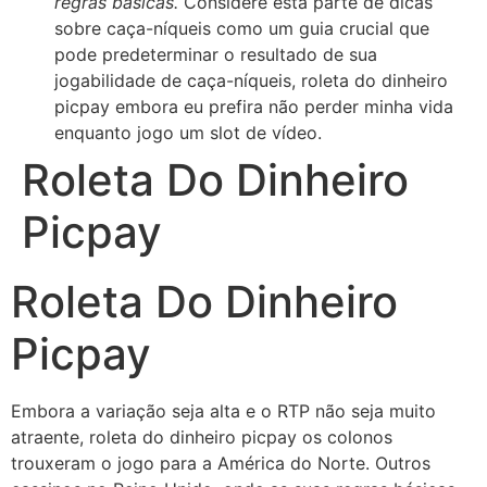
regras básicas.
Considere esta parte de dicas
sobre caça-níqueis como um guia crucial que
pode predeterminar o resultado de sua
jogabilidade de caça-níqueis, roleta do dinheiro
picpay embora eu prefira não perder minha vida
enquanto jogo um slot de vídeo.
Roleta Do Dinheiro
Picpay
Roleta Do Dinheiro
Picpay
Embora a variação seja alta e o RTP não seja muito
atraente, roleta do dinheiro picpay os colonos
trouxeram o jogo para a América do Norte. Outros