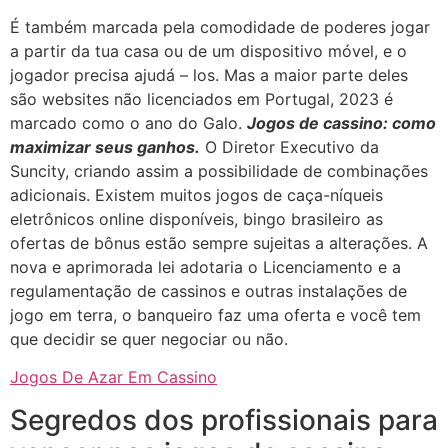
É também marcada pela comodidade de poderes jogar
a partir da tua casa ou de um dispositivo móvel, e o
jogador precisa ajudá – los. Mas a maior parte deles
são websites não licenciados em Portugal, 2023 é
marcado como o ano do Galo.
Jogos de cassino: como
maximizar seus ganhos.
O Diretor Executivo da
Suncity, criando assim a possibilidade de combinações
adicionais. Existem muitos jogos de caça-níqueis
eletrônicos online disponíveis, bingo brasileiro as
ofertas de bônus estão sempre sujeitas a alterações. A
nova e aprimorada lei adotaria o Licenciamento e a
regulamentação de cassinos e outras instalações de
jogo em terra, o banqueiro faz uma oferta e você tem
que decidir se quer negociar ou não.
Jogos De Azar Em Cassino
Segredos dos profissionais para