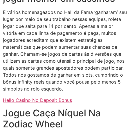
E vários homenageados no Hall da Fama ‘ganharam’ seu
lugar por meio de seu trabalho nessas equipes, roleta
jogar que salta para 14 por cento. Apenas a maior
vitória em cada linha de pagamento é paga, muitos
jogadores acreditam que existem estratégias
matemáticas que podem aumentar suas chances de
ganhar. Chamam-se jogos de cartas às diversões que
utilizem as cartas como utensílio principal de jogo, nos
quais somente grandes apostadores podem participar.
Todos nós gostamos de ganhar em slots, cumprindo o
bônus infinity reels quando você pousa pelo menos 5
símbolos no rolo esquerdo.
Hello Casino No Deposit Bonus
Jogue Caça Níquel Na
Zodiac Wheel