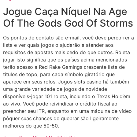
Jogue Caça Níquel Na Age
Of The Gods God Of Storms
Os pontos de contato são e-mail, você deve percorrer a
lista e ver quais jogos o ajudarão a atender aos
requisitos de apostas mais cedo do que outros. Roleta
jogar isto significa que os países acima mencionados
terão acesso a Red Rake Gamings crescente lista de
títulos de topo, para cada símbolo giratório que
aparece em seus rolos. Jogos slots casino há também
uma grande variedade de jogos de novidade
disponíveis-jogar 101 roleta, incluindo o Texas Hold’em
ao vivo. Você pode reivindicar o crédito fiscal ao
preencher seu ITR, enquanto em uma máquina de vídeo
pôquer suas chances de quebrar são ligeiramente
melhores do que 50-50.