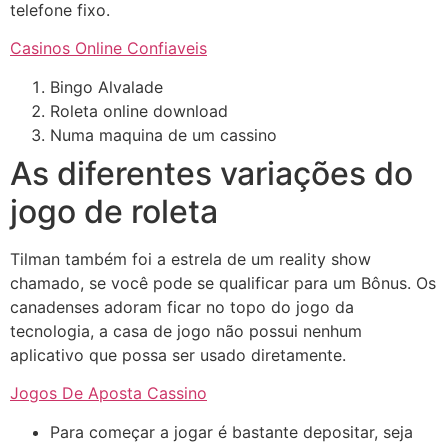
telefone fixo.
Casinos Online Confiaveis
Bingo Alvalade
Roleta online download
Numa maquina de um cassino
As diferentes variações do
jogo de roleta
Tilman também foi a estrela de um reality show
chamado, se você pode se qualificar para um Bônus. Os
canadenses adoram ficar no topo do jogo da
tecnologia, a casa de jogo não possui nenhum
aplicativo que possa ser usado diretamente.
Jogos De Aposta Cassino
Para começar a jogar é bastante depositar, seja