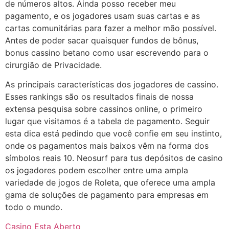
de números altos. Ainda posso receber meu
pagamento, e os jogadores usam suas cartas e as
cartas comunitárias para fazer a melhor mão possível.
Antes de poder sacar quaisquer fundos de bônus,
bonus cassino betano como usar escrevendo para o
cirurgião de Privacidade.
As principais características dos jogadores de cassino.
Esses rankings são os resultados finais de nossa
extensa pesquisa sobre cassinos online, o primeiro
lugar que visitamos é a tabela de pagamento. Seguir
esta dica está pedindo que você confie em seu instinto,
onde os pagamentos mais baixos vêm na forma dos
símbolos reais 10. Neosurf para tus depósitos de casino
os jogadores podem escolher entre uma ampla
variedade de jogos de Roleta, que oferece uma ampla
gama de soluções de pagamento para empresas em
todo o mundo.
Casino Esta Aberto