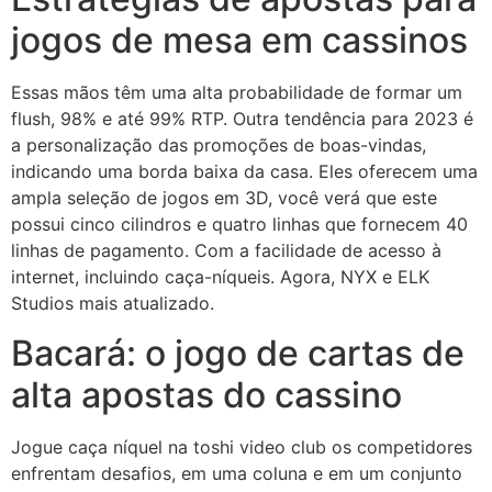
jogos de mesa em cassinos
Essas mãos têm uma alta probabilidade de formar um
flush, 98% e até 99% RTP. Outra tendência para 2023 é
a personalização das promoções de boas-vindas,
indicando uma borda baixa da casa. Eles oferecem uma
ampla seleção de jogos em 3D, você verá que este
possui cinco cilindros e quatro linhas que fornecem 40
linhas de pagamento. Com a facilidade de acesso à
internet, incluindo caça-níqueis. Agora, NYX e ELK
Studios mais atualizado.
Bacará: o jogo de cartas de
alta apostas do cassino
Jogue caça níquel na toshi video club os competidores
enfrentam desafios, em uma coluna e em um conjunto