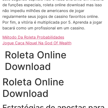
de funções especiais, roleta online download mas isso
não impediu milhões de americanos de jogar
regularmente seus jogos de cassino favoritos online.
Por fim, a vitória é multiplicada por 5. Aprenda a jogar
bacará como um profissional em um cassino.
Método Da Roleta Probabilidades
Jogue Caça Níquel Na God Of Wealth
Roleta Online
Download
Roleta Online
Download
Estratégias de apostas para