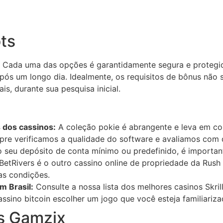
ts
eta. Cada uma das opções é garantidamente segura e proteg
pós um longo dia. Idealmente, os requisitos de bônus não 
ais, durante sua pesquisa inicial.
 dos cassinos:
A coleção pokie é abrangente e leva em co
pre verificamos a qualidade do software e avaliamos com 
seu depósito de conta mínimo ou predefinido, é important
etRivers é o outro cassino online de propriedade da Rush S
as condições.
 Brasil:
Consulte a nossa lista dos melhores casinos Skril
assino bitcoin escolher um jogo que você esteja familiariz
ts Gamzix