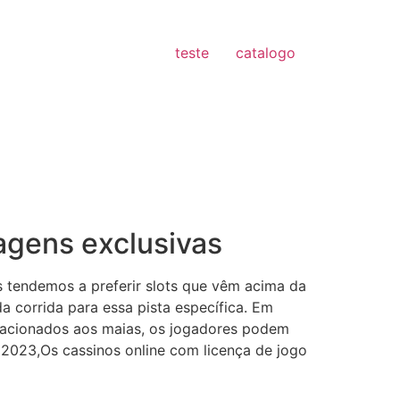
teste
catalogo
agens exclusivas
ós tendemos a preferir slots que vêm acima da
 corrida para essa pista específica. Em
relacionados aos maias, os jogadores podem
m 2023,Os cassinos online com licença de jogo