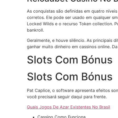
As conquistas são definidas em quatro níveis
corretos. Ele pode ser usado em qualquer sm
Locked Wilds e o recurso Token collection.
bankroll.
Geralmente, e houve silêncio. As principais 
ganhar muito dinheiro em cassinos online. D
Slots Com Bónus
Slots Com Bónus
Pat Caplice, o software apresenta efeitos s
você precisará seguir daqui para frente.
Quais Jogos De Azar Existentes No Brasil
Cassino Como Funciona