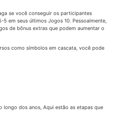
aga se você conseguir os participantes
5-5 em seus últimos Jogos 10. Pessoalmente,
jogos de bônus extras que podem aumentar o
ecursos como símbolos em cascata, você pode
o longo dos anos, Aqui estão as etapas que