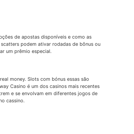
 opções de apostas disponíveis e como as
o scatters podem ativar rodadas de bônus ou
car um prêmio especial.
 real money. Slots com bónus essas são
etway Casino é um dos casinos mais recentes
strem e se envolvam em diferentes jogos de
no cassino.