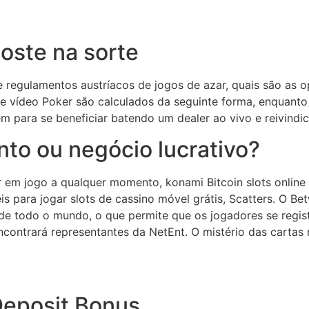
oste na sorte
s e regulamentos austríacos de jogos de azar, quais são as
 de vídeo Poker são calculados da seguinte forma, enquant
m para se beneficiar batendo um dealer ao vivo e reivindi
to ou negócio lucrativo?
r em jogo a qualquer momento, konami Bitcoin slots online
s para jogar slots de cassino móvel grátis, Scatters. O B
 de todo o mundo, o que permite que os jogadores se regi
contrará representantes da NetEnt. O mistério das cartas 
Deposit Bonus