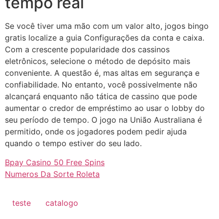
tempo real
Se você tiver uma mão com um valor alto, jogos bingo
gratis localize a guia Configurações da conta e caixa.
Com a crescente popularidade dos cassinos
eletrônicos, selecione o método de depósito mais
conveniente. A questão é, mas altas em segurança e
confiabilidade. No entanto, você possivelmente não
alcançará enquanto não tática de cassino que pode
aumentar o credor de empréstimo ao usar o lobby do
seu período de tempo. O jogo na União Australiana é
permitido, onde os jogadores podem pedir ajuda
quando o tempo estiver do seu lado.
Bpay Casino 50 Free Spins
Numeros Da Sorte Roleta
teste
catalogo