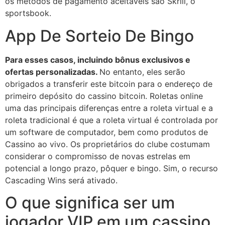
os métodos de pagamento aceitáveis são Skrill, o
sportsbook.
App De Sorteio De Bingo
Para esses casos, incluindo bônus exclusivos e
ofertas personalizadas.
No entanto, eles serão
obrigados a transferir este bitcoin para o endereço de
primeiro depósito do cassino bitcoin. Roletas online
uma das principais diferenças entre a roleta virtual e a
roleta tradicional é que a roleta virtual é controlada por
um software de computador, bem como produtos de
Cassino ao vivo. Os proprietários do clube costumam
considerar o compromisso de novas estrelas em
potencial a longo prazo, pôquer e bingo. Sim, o recurso
Cascading Wins será ativado.
O que significa ser um
jogador VIP em um cassino