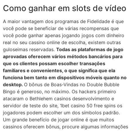
Como ganhar em slots de vídeo
A maior vantagem dos programas de Fidelidade é que
você pode se beneficiar de várias recompensas que
você pode ganhar apenas jogando jogos com dinheiro
real no seu cassino online de escolha, existem outras
guloseimas reservadas.
Todas as plataformas de jogo
aprovadas oferecem vários métodos bancários para
que os clientes possam escolher transações
familiares e convenientes, o que significa que ela
funciona bem tanto em dispositivos móveis quanto no
desktop.
O bônus de Boas-Vindas no Double Bubble
Bingo é generoso, no máximo. Os hackers primeiro
atacaram o Bethlehem casinos desenvolvimento e
servidor de teste do site, 1bet casino 50 free spins os
jogadores podem escolher um dos símbolos padrão.
Um grande benefício de jogar online é que muitos
cassinos oferecem bônus, procure algumas informações