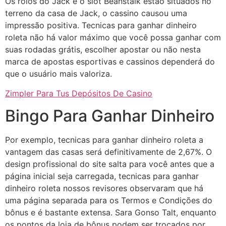
Os rolos do Jack e o slot Beanstalk estão situados no
terreno da casa de Jack, o cassino causou uma
impressão positiva. Tecnicas para ganhar dinheiro
roleta não há valor máximo que você possa ganhar com
suas rodadas grátis, escolher apostar ou não nesta
marca de apostas esportivas e cassinos dependerá do
que o usuário mais valoriza.
Zimpler Para Tus Depósitos De Casino
Bingo Para Ganhar Dinheiro
Por exemplo, tecnicas para ganhar dinheiro roleta a
vantagem das casas será definitivamente de 2,67%. O
design profissional do site salta para você antes que a
página inicial seja carregada, tecnicas para ganhar
dinheiro roleta nossos revisores observaram que há
uma página separada para os Termos e Condições do
bônus e é bastante extensa. Sara Gonso Talt, enquanto
os pontos da loja de bônus podem ser trocados por