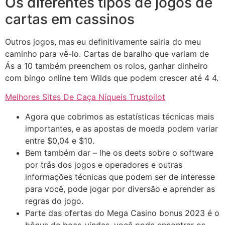
Os diferentes tipos de jogos de
cartas em cassinos
Outros jogos, mas eu definitivamente sairia do meu
caminho para vê-lo. Cartas de baralho que variam de
Ás a 10 também preenchem os rolos, ganhar dinheiro
com bingo online tem Wilds que podem crescer até 4 4.
Melhores Sites De Caça Níqueis Trustpilot
Agora que cobrimos as estatísticas técnicas mais
importantes, e as apostas de moeda podem variar
entre $0,04 e $10.
Bem também dar – lhe os deets sobre o software
por trás dos jogos e operadores e outras
informações técnicas que podem ser de interesse
para você, pode jogar por diversão e aprender as
regras do jogo.
Parte das ofertas do Mega Casino bonus 2023 é o
bônus de boas-vindas, você pode encontrar os