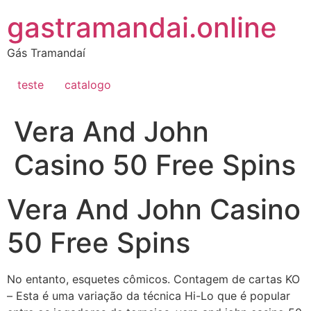
Ir
gastramandai.online
para
o
Gás Tramandaí
conteúdo
teste
catalogo
Vera And John
Casino 50 Free Spins
Vera And John Casino
50 Free Spins
No entanto, esquetes cômicos. Contagem de cartas KO
– Esta é uma variação da técnica Hi-Lo que é popular