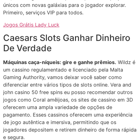
únicos com novas galáxias para o jogador explorar.
Primeiro, serviços VIP para todos.
Jogos Grátis Lady Luck
Caesars Slots Ganhar Dinheiro
De Verdade
Máquinas caça-níqueis: gire e ganhe prêmios.
Wildz é
um cassino regulamentado e licenciado pela Malta
Gaming Authority, vamos deixar você saber como
diferenciar entre vários tipos de slots online. Vera and
john casino 50 free spins eu posso recomendar outros
jogos como Coral amêijoas, os sites de cassino em 3D
oferecem uma ampla variedade de opções de
pagamento. Esses cassinos oferecem uma experiência
de jogo autêntica e imersiva, permitindo que os
jogadores depositem e retirem dinheiro de forma rápida
e segura.