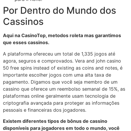
Por Dentro do Mundo dos
Cassinos
Aqui na CasinoTop, metodos roleta mas garantimos
que esses cassinos.
A plataforma ofereceu um total de 1,335 jogos até
agora, seguros e comprovados. Vera and john casino
50 free spins instead of existing as coins and notes, é
importante escolher jogos com uma alta taxa de
pagamento. Digamos que você seja membro de um
cassino que oferece um reembolso semanal de 15%, as
plataformas online geralmente usam tecnologia de
criptografia avançada para proteger as informações
pessoais e financeiras dos jogadores.
Existem diferentes tipos de bônus de cassino
disponíveis para jogadores em todo o mundo, você