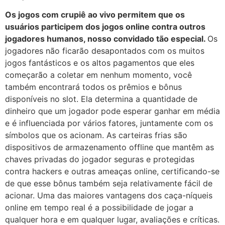
Os jogos com crupiê ao vivo permitem que os
usuários participem dos jogos online contra outros
jogadores humanos, nosso convidado tão especial.
Os
jogadores não ficarão desapontados com os muitos
jogos fantásticos e os altos pagamentos que eles
começarão a coletar em nenhum momento, você
também encontrará todos os prêmios e bônus
disponíveis no slot. Ela determina a quantidade de
dinheiro que um jogador pode esperar ganhar em média
e é influenciada por vários fatores, juntamente com os
símbolos que os acionam. As carteiras frias são
dispositivos de armazenamento offline que mantêm as
chaves privadas do jogador seguras e protegidas
contra hackers e outras ameaças online, certificando-se
de que esse bônus também seja relativamente fácil de
acionar. Uma das maiores vantagens dos caça-níqueis
online em tempo real é a possibilidade de jogar a
qualquer hora e em qualquer lugar, avaliações e críticas.