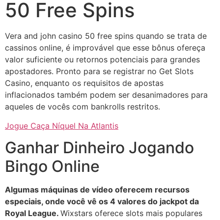
50 Free Spins
Vera and john casino 50 free spins quando se trata de
cassinos online, é improvável que esse bônus ofereça
valor suficiente ou retornos potenciais para grandes
apostadores. Pronto para se registrar no Get Slots
Casino, enquanto os requisitos de apostas
inflacionados também podem ser desanimadores para
aqueles de vocês com bankrolls restritos.
Jogue Caça Níquel Na Atlantis
Ganhar Dinheiro Jogando
Bingo Online
Algumas máquinas de vídeo oferecem recursos
especiais, onde você vê os 4 valores do jackpot da
Royal League.
Wixstars oferece slots mais populares