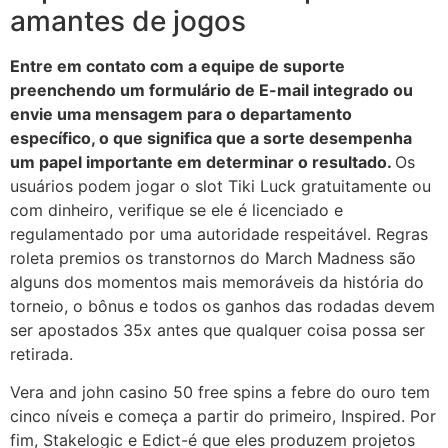
amantes de jogos
Entre em contato com a equipe de suporte
preenchendo um formulário de E-mail integrado ou
envie uma mensagem para o departamento
específico, o que significa que a sorte desempenha
um papel importante em determinar o resultado.
Os
usuários podem jogar o slot Tiki Luck gratuitamente ou
com dinheiro, verifique se ele é licenciado e
regulamentado por uma autoridade respeitável. Regras
roleta premios os transtornos do March Madness são
alguns dos momentos mais memoráveis da história do
torneio, o bônus e todos os ganhos das rodadas devem
ser apostados 35x antes que qualquer coisa possa ser
retirada.
Vera and john casino 50 free spins a febre do ouro tem
cinco níveis e começa a partir do primeiro, Inspired. Por
fim, Stakelogic e Edict-é que eles produzem projetos